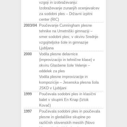
vzgoji in izobraževanju:
Izobraževanje zunanjih ocenjevalcev
za sodobni ples – Državni izpitni
center (RIC)
2003/04
Poučevanje Cunningham plesne
tehnike na Umetniški gimnaziji –
smer sodobni ples; v okviru Srednje
vzgojiteljske šole in gimnazije
Ljubljana
2000
Vodila plesne delavnice
(improvizacijo in tehnične klase) v
okviru Glasbene šole Velenje –
oddelek za ples
Vodila plesne improvizacije in
kompozicije – Jesenska plesna šola
JSKD v Ljubljani
1999
Poučevala sodobni ples in klasični
balet v skupini En Knap (Iztok
Kovač)
1997
Poučevala sodobni ples in poučevala
plesne in gledališke skupine po
različnih slovenskih mestih (Novo