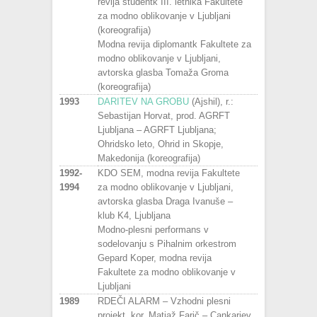
revija študentk III. letnika Fakultete
za modno oblikovanje v Ljubljani
(koreografija)
Modna revija diplomantk Fakultete za
modno oblikovanje v Ljubljani,
avtorska glasba Tomaža Groma
(koreografija)
1993
DARITEV NA GROBU
(Ajshil), r.:
Sebastijan Horvat, prod. AGRFT
Ljubljana – AGRFT Ljubljana;
Ohridsko leto, Ohrid in Skopje,
Makedonija (koreografija)
1992-
KDO SEM, modna revija Fakultete
1994
za modno oblikovanje v Ljubljani,
avtorska glasba Draga Ivanuše –
klub K4, Ljubljana
Modno-plesni performans v
sodelovanju s Pihalnim orkestrom
Gepard Koper, modna revija
Fakultete za modno oblikovanje v
Ljubljani
1989
RDEČI ALARM – Vzhodni plesni
projekt, kor. Matjaž Farič – Cankarjev