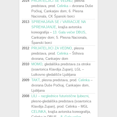
2014
PRIJATELJICI ŠE VEDNO
, plesna
predstava, prod.
Celinka
– dvorana Duše
Počkaj, Cankarjev dom; 6. Plesna
Nacionala, CK Španski borci
2013
SPREHAJAVA SE / VARIACIJE NA
SPREHAJANJE
, krajša avtorska
koreografija
–
13. Gala večer DBUS
,
Cankarjev dom; 5. Plesna Nacionala,
Španski borci
2012
PRIJATELJICI ZA VEDNO
, plesna
predstava, prod.
Celinka
– Štihova
dvorana, Cankarjev dom
2010
MOMO
, gledališka predstava za otroke
(soavtorica Klavdija Zupan), LGL –
Lutkovno gledališče Ljubljana
2009
TAKT
, plesna predstava, prod.
Celinka
–
dvorana Duše Počkaj, Cankarjev dom,
Ljubljana
2008
LILI – razglednice futuristične ljubezni
,
plesno-gledališka predstava (soavtorica
Klavdija Zupan), prod. Celinka – MGL
CELINKA
, krajša avtorska koreografija,
Celinka in DBUS –
8. Gala večer