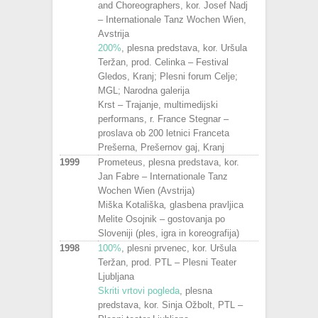
and Choreographers, kor. Josef Nadj
– Internationale Tanz Wochen Wien,
Avstrija
200%
, plesna predstava, kor. Uršula
Teržan, prod. Celinka – Festival
Gledos, Kranj; Plesni forum Celje;
MGL; Narodna galerija
Krst – Trajanje, multimedijski
performans, r. France Stegnar –
proslava ob 200 letnici Franceta
Prešerna, Prešernov gaj, Kranj
1999
Prometeus, plesna predstava, kor.
Jan Fabre – Internationale Tanz
Wochen Wien (Avstrija)
Miška Kotališka
,
glasbena pravljica
Melite Osojnik – gostovanja po
Sloveniji (ples, igra in koreografija)
1998
100%
, plesni prvenec, kor. Uršula
Teržan, prod. PTL – Plesni Teater
Ljubljana
Skriti vrtovi pogleda
, plesna
predstava, kor. Sinja Ožbolt, PTL –