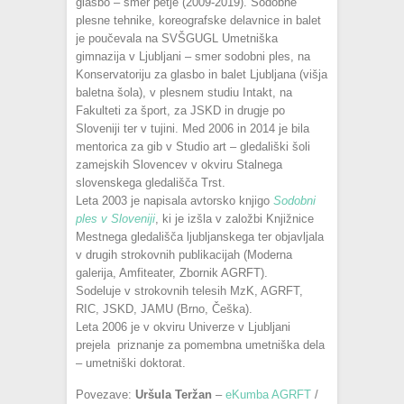
glasbo – smer petje (2009-2019). Sodobne
plesne tehnike, koreografske delavnice in balet
je poučevala na SVŠGUGL Umetniška
gimnazija v Ljubljani – smer sodobni ples, na
Konservatoriju za glasbo in balet Ljubljana (višja
baletna šola), v plesnem studiu Intakt, na
Fakulteti za šport, za JSKD in drugje po
Sloveniji ter v tujini. Med 2006 in 2014 je bila
mentorica za gib v Studio art – gledališki šoli
zamejskih Slovencev v okviru Stalnega
slovenskega gledališča Trst.
Leta 2003 je napisala avtorsko knjigo
Sodobni
ples v Sloveniji
, ki je izšla v založbi Knjižnice
Mestnega gledališča ljubljanskega ter objavljala
v drugih strokovnih publikacijah (Moderna
galerija, Amfiteater, Zbornik AGRFT).
Sodeluje v strokovnih telesih MzK, AGRFT,
RIC, JSKD, JAMU (Brno, Češka).
Leta 2006 je v okviru Univerze v Ljubljani
prejela priznanje za pomembna umetniška dela
– umetniški doktorat.
Povezave:
Uršula Teržan
–
eKumba AGRFT
/