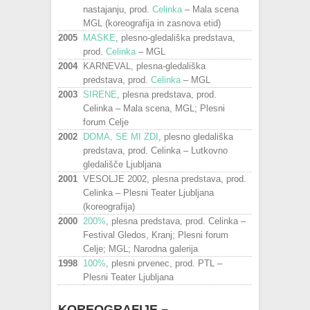
nastajanju, prod.
Celinka
– Mala scena
MGL (koreografija in zasnova etid)
2005
MASKE
, plesno-gledališka predstava,
prod.
Celinka
– MGL
2004
KARNEVAL, plesna-gledališka
predstava, prod.
Celinka
– MGL
2003
SIRENE
, plesna predstava, prod.
Celinka – Mala scena, MGL; Plesni
forum Celje
2002
DOMA, SE MI ZDI
, plesno gledališka
predstava, prod. Celinka – Lutkovno
gledališče Ljubljana
2001
VESOLJE 2002, plesna predstava, prod.
Celinka – Plesni Teater Ljubljana
(koreografija)
2000
200%
, plesna predstava, prod. Celinka –
Festival Gledos, Kranj; Plesni forum
Celje; MGL; Narodna galerija
1998
100%
, plesni prvenec, prod. PTL –
Plesni Teater Ljubljana
KOREOGRAFIJE –