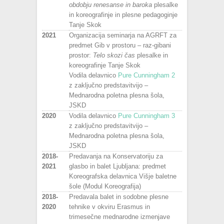
obdobju renesanse in baroka
plesalke
in koreografinje in plesne pedagoginje
Tanje Skok
2021
Organizacija seminarja na AGRFT za
predmet Gib v prostoru – raz-gibani
prostor:
Telo skozi čas
plesalke in
koreografinje Tanje Skok
Vodila delavnico
Pure Cunningham 2
z zaključno predstavitvijo –
Mednarodna poletna plesna šola,
JSKD
2020
Vodila delavnico
Pure Cunningham 3
z zaključno predstavitvijo –
Mednarodna poletna plesna šola,
JSKD
2018-
Predavanja na Konservatoriju za
2021
glasbo in balet Ljubljana: predmet
Koreografska delavnica Višje baletne
šole (Modul Koreografija)
2018-
Predavala balet in sodobne plesne
2020
tehnike v okviru Erasmus in
trimesečne mednarodne izmenjave