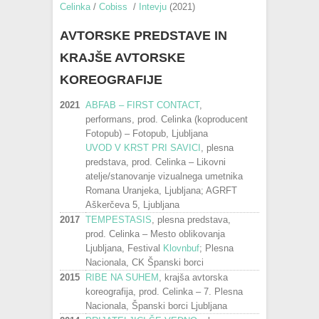
Celinka
/
Cobiss
/
Intevju
(2021)
AVTORSKE PREDSTAVE IN
KRAJŠE AVTORSKE
KOREOGRAFIJE
2021
ABFAB – FIRST CONTACT
,
performans, prod. Celinka (koproducent
Fotopub) – Fotopub, Ljubljana
UVOD V KRST PRI SAVICI
, plesna
predstava, prod. Celinka – Likovni
atelje/stanovanje vizualnega umetnika
Romana Uranjeka, Ljubljana; AGRFT
Aškerčeva 5, Ljubljana
2017
TEMPESTASIS
, plesna predstava,
prod. Celinka – Mesto oblikovanja
Ljubljana, Festival
Klovnbuf
; Plesna
Nacionala, CK Španski borci
2015
RIBE NA SUHEM
, krajša avtorska
koreografija, prod. Celinka – 7. Plesna
Nacionala, Španski borci Ljubljana