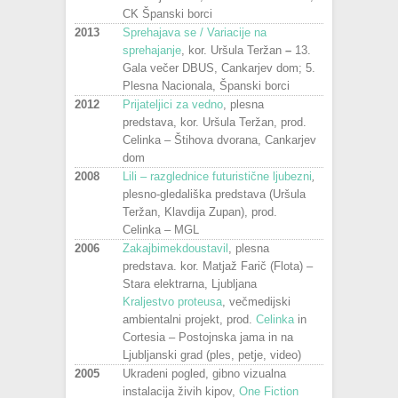
CK Španski borci
2013
Sprehajava se / Variacije na
sprehajanje
, kor. Uršula Teržan
–
13.
Gala večer DBUS, Cankarjev dom; 5.
Plesna Nacionala, Španski borci
2012
Prijateljici za vedno
, plesna
predstava, kor. Uršula Teržan, prod.
Celinka – Štihova dvorana, Cankarjev
dom
2008
Lili – razglednice futuristične ljubezni
,
plesno-gledališka predstava (Uršula
Teržan, Klavdija Zupan), prod.
Celinka – MGL
2006
Zakajbimekdoustavil
, plesna
predstava. kor. Matjaž Farič (Flota) –
Stara elektrarna, Ljubljana
Kraljestvo proteusa
, večmedijski
ambientalni projekt, prod.
Celinka
in
Cortesia – Postojnska jama in na
Ljubljanski grad (ples, petje, video)
2005
Ukradeni pogled, gibno vizualna
instalacija živih kipov,
One Fiction