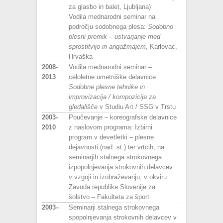
za glasbo in balet, Ljubljana)
Vodila mednarodni seminar na
področju sodobnega plesa:
Sodobno
plesni premik – ustvarjanje med
sprostitvijo in
angažmajem
, Karlovac,
Hrvaška
2008-
Vodila mednarodni seminar –
2013
celoletne umetniške delavnice
Sodobne plesne tehnike in
improvizacija / kompozicija za
gledališče
v Studiu Art / SSG v Trstu
2003-
Poučevanje – koreografske delavnice
2010
z naslovom programa: Izbirni
program v devetletki – plesne
dejavnosti (nad. st.) ter vrtcih, na
seminarjih stalnega strokovnega
izpopolnjevanja strokovnih delavcev
v vzgoji in izobraževanju, v okviru
Zavoda republike Slovenije za
šolstvo – Fakulteta za šport
2003–
Seminarji stalnega strokovnega
spopolnjevanja strokovnih delavcev v