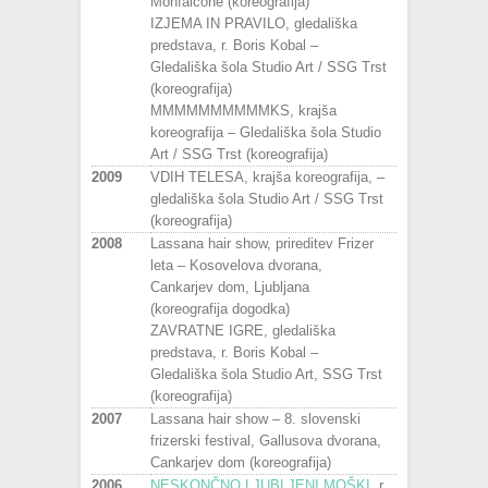
Monfalcone (koreografija)
IZJEMA IN PRAVILO, gledališka
predstava, r. Boris Kobal –
Gledališka šola Studio Art / SSG Trst
(koreografija)
MMMMMMMMMMKS, krajša
koreografija – Gledališka šola Studio
Art / SSG Trst (koreografija)
2009
VDIH TELESA, krajša koreografija, –
gledališka šola Studio Art / SSG Trst
(koreografija)
2008
Lassana hair show, prireditev Frizer
leta – Kosovelova dvorana,
Cankarjev dom, Ljubljana
(koreografija dogodka)
ZAVRATNE IGRE, gledališka
predstava, r. Boris Kobal –
Gledališka šola Studio Art, SSG Trst
(koreografija)
2007
Lassana hair show – 8. slovenski
frizerski festival, Gallusova dvorana,
Cankarjev dom (koreografija)
2006
NESKONČNO LJUBLJENI MOŠKI
, r.