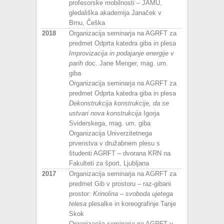
profesorske mobilnosti – JAMU,
gledališka akademija Janaček v
Brnu, Češka
2018
Organizacija seminarja na AGRFT za
predmet Odprta katedra giba in plesa
Improvizacija in podajanje energije v
parih
doc. Jane Menger, mag. um.
giba
Organizacija seminarja na AGRFT za
predmet Odprta katedra giba in plesa
Dekonstrukcija konstrukcije, da se
ustvari nova konstrukcija
Igorja
Sviderskega, mag. um. giba
Organizacija Univerzitetnega
prvenstva v družabnem plesu s
študenti AGRFT – dvorana KRN na
Fakulteti za šport, Ljubljana
2017
Organizacija seminarja na AGRFT za
predmet Gib v prostoru – raz-gibani
prostor:
Krinolina – svoboda ujetega
telesa
plesalke in koreografinje Tanje
Skok
Organizacija seminarja na AGRFT v