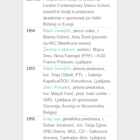
London Contemporary Dance School,
teoretični študij in predstave
akademije z gostovanji po Veliki
Britaniji in Evropi
1994
Rdeči čeveljčki
, plesni video, r.
Marina Gržinić, Aina Šmid (posneto
na AKC Metelkova mesto)
Ženska v rdečem
, avtorici: Mojca
Dreu, Neva Faninger (PPF) – KUD
France Prešeren, Ljubljana
1993
Rdeči čeveljčki
, plesna predstava,
kor. Sinja Ožbolt, PTL – Galerija
Kapelica/ŠOU, Kersnikova, Ljubljana
Derr / Potoples
, plesna predstava,
kor. Matjaž Farič, prod. Inart center –
SMG, Ljubljana (in gostovanja
Slovenija, Avstrija in Nizozemska,
Belgija)
1992
Kralj Lear
, gledališka predstava, r.
Dušan Jovanović, kor. Tanja Zgonc,
SNG Drama, MGL, CD – Gallusova
dvorana, Cankarjev dom, Ljubljana