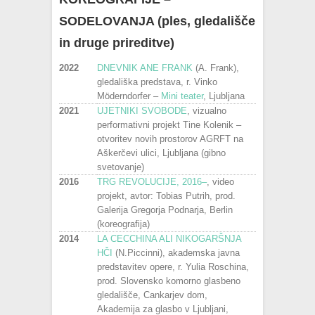
SODELOVANJA (ples, gledališče
in druge prireditve)
2022
DNEVNIK ANE FRANK
(A. Frank),
gledališka predstava, r. Vinko
Möderndorfer –
Mini teater
, Ljubljana
2021
UJETNIKI SVOBODE
, vizualno
performativni projekt Tine Kolenik –
otvoritev novih prostorov AGRFT na
Aškerčevi ulici, Ljubljana (gibno
svetovanje)
2016
TRG REVOLUCIJE, 2016
–
, video
projekt, avtor: Tobias Putrih, prod.
Galerija Gregorja Podnarja, Berlin
(koreografija)
2014
LA CECCHINA ALI NIKOGARŠNJA
HČI
(N.Piccinni), akademska javna
predstavitev opere, r. Yulia Roschina,
prod. Slovensko komorno glasbeno
gledališče, Cankarjev dom,
Akademija za glasbo v Ljubljani,