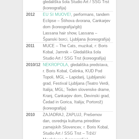
gledališka šola Studio Art / SSG Trst
(koreografija)
2012
EU SI MUOVE!
, performans, tandem
Eclipse – Štihova dvorana, Cankarjev
dom (koreografija/gib)
Lassana hair show, Lassana –
Španski borci, Ljubljana (koreografija)
2011
MUCE – The Cats, muzikal, r: Boris
Kobal, Jamnik – Gledališka šola
Studio Art / SSG Trst (koreografija)
2010/12
NEKROPOLA
, gledališka predstava,
r. Boris Kobal, Celinka, KUD Pod
Topoli, MGL – Lapidarij, Ljubljanski
grad, Festival Ljubljana (Teatro Verdi,
Italija; MGL; Teden slovenske drame,
Kranj, Cankarjev dom, Devinski grad,
Čedad in Gorica, Italija; Portorož)
(koreografija)
2010
ZAJADRAJ, ZAPLUJ, Prešernov
dan, osrednja kulturna prireditev
zamejskih Slovencev, r. Boris Kobal,
Studio Art / SSG Trst – Tržič/