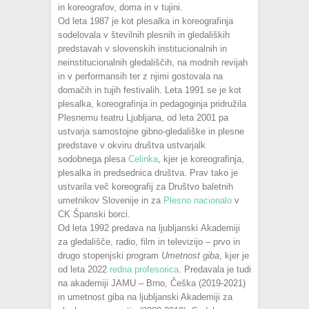
in koreografov, doma in v tujini.
Od leta 1987 je kot plesalka in koreografinja
sodelovala v številnih plesnih in gledaliških
predstavah v slovenskih institucionalnih in
neinstitucionalnih gledališčih, na modnih revijah
in v performansih ter z njimi gostovala na
domačih in tujih festivalih. Leta 1991 se je kot
plesalka, koreografinja in pedagoginja pridružila
Plesnemu teatru Ljubljana, od leta 2001 pa
ustvarja samostojne gibno-gledališke in plesne
predstave v okviru društva ustvarjalk
sodobnega plesa
Celinka
, kjer je koreografinja,
plesalka in predsednica društva. Prav tako je
ustvarila več koreografij za Društvo baletnih
umetnikov Slovenije in za
Plesno nacionalo
v
CK Španski borci.
Od leta 1992 predava na ljubljanski Akademiji
za gledališče, radio, film in televizijo
–
prvo in
drugo stopenjski program
Umetnost giba
, kjer je
od leta 2022
redna profesorica
. Predavala je tudi
na akademiji JAMU – Brno, Češka (2019-2021)
in umetnost giba na ljubljanski Akademiji za