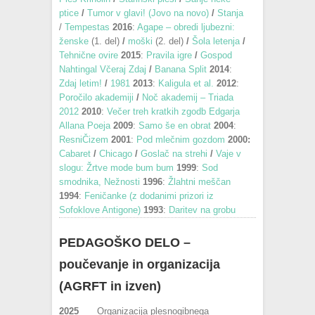
ptice
/
Tumor v glavi! (Jovo na novo)
/
Stanja
/
Tempestas
2016
:
Agape – obredi ljubezni:
ženske
(1. del)
/
moški
(2. del)
/
Šola letenja
/
Tehnične ovire
2015
:
Pravila igre
/
Gospod
Nahtingal Včeraj Zdaj
/
Banana Split
2014
:
Zdaj letim!
/
1981
2013
:
Kaligula et al.
2012
:
Poročilo akademiji
/
Noč akademij – Triada
2012
2010
:
Večer treh kratkih zgodb Edgarja
Allana Poeja
2009
:
Samo še en obrat
2004
:
ResniČizem
2001
:
Pod mlečnim gozdom
2000:
Cabaret
/
Chicago
/
Goslač na strehi
/
Vaje v
slogu: Žrtve mode bum bum
1999
:
Sod
smodnika, Nežnosti
1996
:
Žlahtni meščan
1994
:
Feničanke (z dodanimi prizori iz
Sofoklove Antigone)
1993
:
Daritev na grobu
PEDAGOŠKO DELO –
poučevanje in organizacija
(AGRFT in izven)
2025
Organizacija plesnogibnega