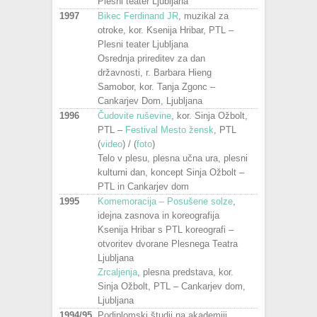
Plesni teater Ljubljana
1997
Bikec Ferdinand JR
, muzikal za
otroke, kor. Ksenija Hribar, PTL –
Plesni teater Ljubljana
Osrednja prireditev za dan
državnosti, r. Barbara Hieng
Samobor, kor. Tanja Zgonc –
Cankarjev Dom, Ljubljana
1996
Čudovite ruševine
, kor. Sinja Ožbolt,
PTL –
Festival Mesto žensk
, PTL
(
video
) / (
foto
)
Telo v plesu, plesna učna ura, plesni
kulturni dan, koncept Sinja Ožbolt –
PTL in Cankarjev dom
1995
Komemoracija – Posušene solze
,
idejna zasnova in koreografija
Ksenija Hribar s PTL koreografi –
otvoritev dvorane Plesnega Teatra
Ljubljana
Zrcaljenja
, plesna predstava, kor.
Sinja Ožbolt, PTL – Cankarjev dom,
Ljubljana
1994/95
Podiplomski študij na akademiji