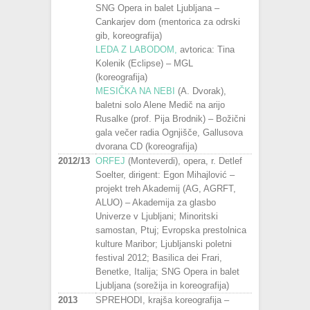
SNG Opera in balet Ljubljana –
Cankarjev dom (mentorica za odrski
gib, koreografija)
LEDA Z LABODOM,
avtorica: Tina
Kolenik (Eclipse) – MGL
(koreografija)
MESIČKA NA NEBI
(A. Dvorak),
baletni solo Alene Medič na arijo
Rusalke (prof. Pija Brodnik) – Božični
gala večer radia Ognjišče, Gallusova
dvorana CD (koreografija)
2012/13
ORFEJ
(Monteverdi), opera, r. Detlef
Soelter, dirigent: Egon Mihajlović –
projekt treh Akademij (AG, AGRFT,
ALUO) – Akademija za glasbo
Univerze v Ljubljani; Minoritski
samostan, Ptuj; Evropska prestolnica
kulture Maribor; Ljubljanski poletni
festival 2012; Basilica dei Frari,
Benetke, Italija; SNG Opera in balet
Ljubljana (sorežija in koreografija)
2013
SPREHODI, krajša koreografija –