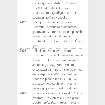
seminarja IRIS MAP za študente
AGRFT od 1. do 4. letnika s
plesalko, koreografinjo in plesno
pedagoginjo Ann Papoulis
2024
Učiteljska izmenjava (program
Erasmus): tedensko profesorsko
gostovanje z urami sodobnih plesnih
tehnik – Akademija dramskih
umetnosti Črne Gore – Cetinje, Črna
gora
2023
Učiteljska izmenjava (program
Erasmus): predavala sodobne plesne
tehnike – Gledališka akademija
Janaček (JAMU), Brno, Češka
Organizacija in financiranje 30 urnega
seminarja na AGRFT za predmet
Sodobne plesne tehnike 1 in 2 s
plesalko, koreografinjo in plesno
pedagoginjo mag. Tajdo Podobnik
2022
Organizacija seminarja na AGRFT za
predmet Gib v prostoru – raz-gibani
prostor:
Telo, duh in misel – ples v