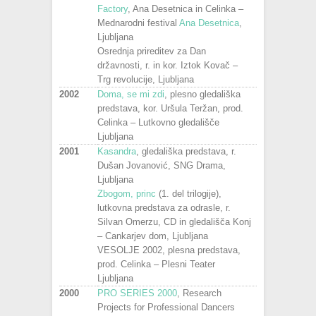
Factory
, Ana Desetnica in Celinka –
Mednarodni festival
Ana Desetnica
,
Ljubljana
Osrednja prireditev za Dan
državnosti, r. in kor. Iztok Kovač –
Trg revolucije, Ljubljana
2002
Doma, se mi zdi
, plesno gledališka
predstava, kor. Uršula Teržan, prod.
Celinka – Lutkovno gledališče
Ljubljana
2001
Kasandra
, gledališka predstava, r.
Dušan Jovanović, SNG Drama,
Ljubljana
Zbogom, princ
(1. del trilogije),
lutkovna predstava za odrasle, r.
Silvan Omerzu, CD in gledališča Konj
– Cankarjev dom, Ljubljana
VESOLJE 2002, plesna predstava,
prod. Celinka – Plesni Teater
Ljubljana
2000
PRO SERIES 2000
, Research
Projects for Professional Dancers