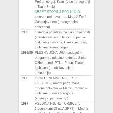
Prešernov gaj, Kranj (v so-koreografiji
s Tanjo Skok)
DESET STOPINJ POD NIČLO
,
plesna predstava, kor. Matjaž Farič –
Cankarjev dom (koreografska
asistenca)
1999
Osrednja prireditev za Dan državnosti
(v sodelovanju s Klavdijo Zupan) –
Gallusova dvorana, Cankarjev dom,
Ljubljana (koreografija)
1998/99
PLESNA UČNA URA, pedagoški
program za mladino, avtorica Sinja
Ožbolt, prod. PTL – Plesni Teater
Ljubljana (so-oblikovanje in
sovodenje)
1998
GRADBENI MATERIALI KOT
OBLAČILO, modni performans
modne oblikovalke Marte Vrhovec –
Ljubljana, Gornja Radgona
(koreografija in nastop)
1997
VSEBINA NJENE TORBICE (s
študentkami DI na AGRFT) – Modna