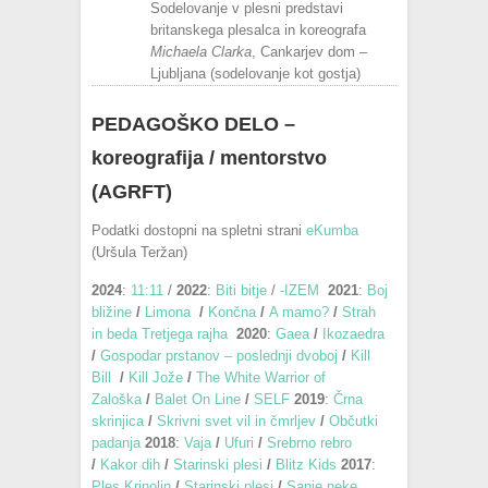
Sodelovanje v plesni predstavi
britanskega plesalca in koreografa
Michaela Clarka
, Cankarjev dom –
Ljubljana (sodelovanje kot gostja)
PEDAGOŠKO DELO –
koreografija / mentorstvo
(AGRFT)
Podatki dostopni na spletni strani
eKumba
(Uršula Teržan)
2024
:
11:11
/
2022
:
Biti bitje
/
-IZEM
2021
:
Boj
bližine
/
Limona
/
Končna
/
A mamo?
/
Strah
in beda Tretjega rajha
2020
:
Gaea
/
Ikozaedra
/
Gospodar prstanov – poslednji dvoboj
/
Kill
Bill
/
Kill Jože
/
The White Warrior of
Zaloška
/
Balet On Line
/
SELF
2019
:
Črna
skrinjica
/
Skrivni svet vil in čmrljev
/
Občutki
padanja
2018
:
Vaja
/
Ufuri
/
Srebrno rebro
/
Kakor dih
/
Starinski plesi
/
Blitz Kids
2017
:
Ples Krinolin
/
Starinski plesi
/
Sanje neke