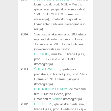
Boris Kobal, prod. MGL – Mestno
gledališče Ljubljansko (koreografija)
SMER GORNJI TRG (umetnost
oblačenja), umetniški dogodek –
Evrocenter Ljubljana (koreografija in
režija)
2004
Slavnostna akademija ob 100 letnici
rojstva Edvarda Kocbeka, r. Dušan
Jovanović – SNG Drama Ljubljana
(so-koreografija in nastop)
DVOJČICI
,
muzikal, r. Ivana Djilas,
prod. SLG Celje – SLG Celje
(koreografija)
2003
ŠOLSKI ZVEZEK
, gledališka
predstava, r. Ivana Djilas, prod. SNG
Drama – SNG Drama, Ljubljana
(koreografija)
POD NJENIM OKNOM
, celovečerni
film, r. Metod Pevec, prod.
Emotionfilm
Vertigo
(koreografija)
2002
DISCOPIGS
,
gledališka predstava, r.
Ivana Djilas, prod. Gledališče Glej –