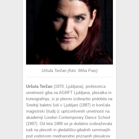
Uršula Teržan (foto: Miha Fras)
Uršula Teržan
(1970, Ljubljana), profesorica
umetnosti giba na AGRFT Ljubljana, plesalka in
koreografinja, si je plesno izobrazbo pridobila na
Srednji baletni šoli v Ljubljani (1987) in končala
magistrski študij iz uprizoritvenih umetnosti na
akademiji London Contemporary Dance School
(1997). Od leta 1989 se je dodatno izobraževala
tudi na plesnih in gledališko-gibalnih seminarjih
pod vodstvom mednarodno priznanih plesalcev