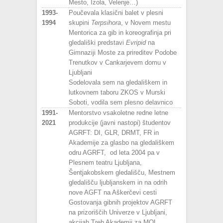
Mesto, Izola, Velenje…)
1993-
Poučevala klasični balet v plesni
1994
skupini
Terpsihora
, v Novem mestu
Mentorica za gib in koreografinja pri
gledališki predstavi
Evripid
na
Gimnaziji Moste za prireditev Podobe
Trenutkov v Cankarjevem domu v
Ljubljani
Sodelovala sem na gledališkem in
lutkovnem taboru ZKOS v Murski
Soboti, vodila sem plesno delavnico
1991-
Mentorstvo vsakoletne redne letne
2021
produkcije (javni nastopi) študentov
AGRFT: DI, GLR, DRMT, FR in
Akademije za glasbo na gledališkem
odru AGRFT, od leta 2004 pa v
Plesnem teatru Ljubljana,
Šentjakobskem gledališču, Mestnem
gledališču ljubljanskem in na odrih
nove AGFT na Aškerčevi cesti
Gostovanja gibnih projektov AGRFT
na prizoriščih Univerze v Ljubljani,
akcijah Treh Akademij za MOL,