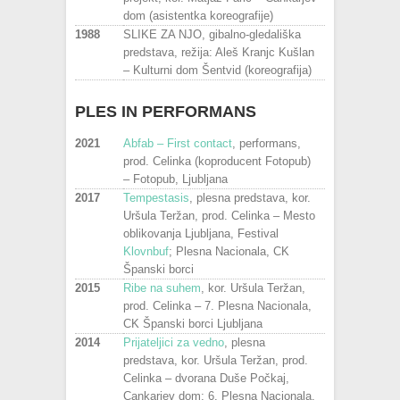
dom (asistentka koreografije)
1988
SLIKE ZA NJO, gibalno-gledališka
predstava, režija: Aleš Kranjc Kušlan
– Kulturni dom Šentvid (koreografija)
P
LES IN PERFORMANS
2021
Abfab – First contact
, performans,
prod. Celinka (koproducent Fotopub)
– Fotopub, Ljubljana
2017
Tempestasis
, plesna predstava, kor.
Uršula Teržan, prod. Celinka – Mesto
oblikovanja Ljubljana, Festival
Klovnbuf
; Plesna Nacionala, CK
Španski borci
2015
Ribe na suhem
, kor. Uršula Teržan,
prod. Celinka – 7. Plesna Nacionala,
CK Španski borci Ljubljana
2014
Prijateljici za vedno
, plesna
predstava, kor. Uršula Teržan, prod.
Celinka – dvorana Duše Počkaj,
Cankarjev dom; 6. Plesna Nacionala,