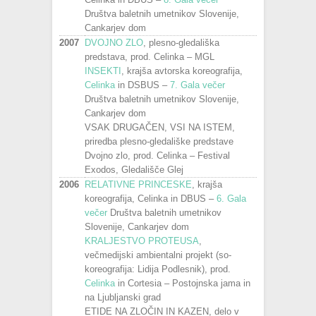
Društva baletnih umetnikov Slovenije,
Cankarjev dom
2007
DVOJNO ZLO
, plesno-gledališka
predstava, prod. Celinka – MGL
INSEKTI
, krajša avtorska koreografija,
Celinka
in DSBUS –
7. Gala večer
Društva baletnih umetnikov Slovenije,
Cankarjev dom
VSAK DRUGAČEN, VSI NA ISTEM,
priredba plesno-gledališke predstave
Dvojno zlo, prod. Celinka – Festival
Exodos, Gledališče Glej
2006
RELATIVNE PRINCESKE
, krajša
koreografija, Celinka in DBUS –
6. Gala
večer
Društva baletnih umetnikov
Slovenije, Cankarjev dom
KRALJESTVO PROTEUSA
,
večmedijski ambientalni projekt (so-
koreografija: Lidija Podlesnik), prod.
Celinka
in Cortesia – Postojnska jama in
na Ljubljanski grad
ETIDE NA ZLOČIN IN KAZEN, delo v