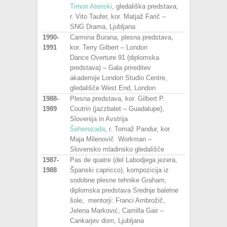
Timon Atenski
, gledališka predstava,
r. Vito Taufer, kor. Matjaž Farič –
SNG Drama, Ljubljana
1990-
Carmina Burana, plesna predstava,
1991
kor. Terry Gilbert – London
Dance Overture 91 (diplomska
predstava) – Gala prireditev
akademije London Studio Centre,
gledališče West End, London
1988-
Plesna predstava, kor. Gilbert P.
1989
Coutrin (jazzbalet – Guadalupe),
Slovenija in Avstrija
Šeherezada
, r. Tomaž Pandur, kor.
Maja Milenovič Workman –
Slovensko mladinsko gledališče
1987-
Pas de quatre (del Labodjega jezera,
1988
Španski capricco), kompozicija iz
sodobne plesne tehnike Graham,
diplomska predstava Srednje baletne
šole, mentorji: Franci Ambrožič,
Jelena Marković, Camilla Gair –
Cankarjev dom, Ljubljana