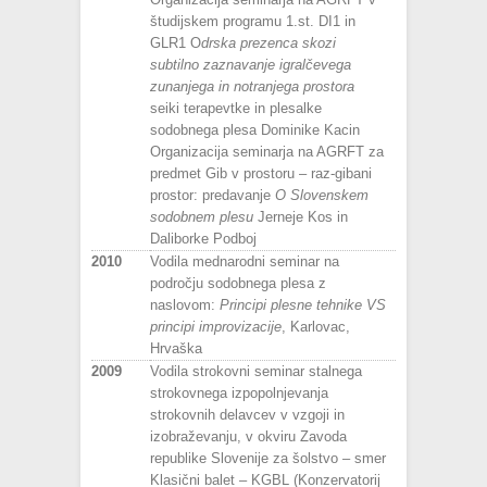
študijskem programu 1.st. DI1 in
GLR1 O
drska prezenca skozi
subtilno zaznavanje igralčevega
zunanjega in notranjega prostora
seiki terapevtke in plesalke
sodobnega plesa Dominike Kacin
Organizacija seminarja na AGRFT za
predmet Gib v prostoru – raz-gibani
prostor: predavanje
O Slovenskem
sodobnem plesu
Jerneje Kos in
Daliborke Podboj
2010
Vodila mednarodni seminar na
področju sodobnega plesa z
naslovom:
Principi plesne tehnike VS
principi improvizacije
, Karlovac,
Hrvaška
2009
Vodila strokovni seminar stalnega
strokovnega izpopolnjevanja
strokovnih delavcev v vzgoji in
izobraževanju, v okviru Zavoda
republike Slovenije za šolstvo – smer
Klasični balet – KGBL (Konzervatorij