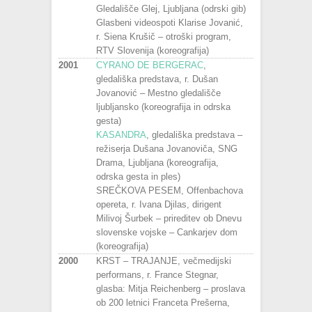
Gledališče Glej, Ljubljana (odrski gib)
Glasbeni videospoti Klarise Jovanić,
r. Siena Krušič – otroški program,
RTV Slovenija (koreografija)
2001
CYRANO DE BERGERAC
,
gledališka predstava, r. Dušan
Jovanović – Mestno gledališče
ljubljansko (koreografija in odrska
gesta)
KASANDRA
, gledališka predstava –
režiserja Dušana Jovanoviča, SNG
Drama, Ljubljana (koreografija,
odrska gesta in ples)
SREČKOVA PESEM, Offenbachova
opereta, r. Ivana Djilas, dirigent
Milivoj Šurbek – prireditev ob Dnevu
slovenske vojske – Cankarjev dom
(koreografija)
2000
KRST – TRAJANJE, večmedijski
performans, r. France Stegnar,
glasba: Mitja Reichenberg – proslava
ob 200 letnici Franceta Prešerna,