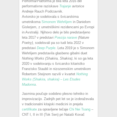
Performa/Platforma je bila leta 2016 del
performativne raziskave
Trajanje
avtorice
Andreje Rauch Podrzavnik.
Avtorsko je sodelovala s švicarskima
umetnikoma
Simonom Wehrlijem
in Danielom
Gislerjem, z umetniškimi rezidencami po Evropi
in Avstraliji. Njihovo delo je bilo predstavljeno
leta 2017 v predstavi
Poezija narave
(
Nature
Poetry)
, sodelovali pa so tudi leta 2022 v
predstavi
Deep Purple
. Leta 2019 je s Simonom
Wehrlijem predstavila glasbeno gibalni duet
Nothing Works (Shakira, Shakira)
, ki so ga leta
2020 v sodelovanju s švicarsko kitaristko
Franzisko Staubli in nizozemskim umetnikom
Robertom Steijnom razvili v kvartet
Nothing
Works (Shakira, shakira) – Les Etudes
Madonna
.
Jasmina poučuje sodobno plesno tehniko in
improvizacijo. Zadnjih pet let se je izobraževala
v tradicionalni kitajski medicini in prejela
certifikate
za opravljene tečaje
Chi Nei Tsang
–
CNT I, II in III (Tok Sen) pri Nataši Kovač