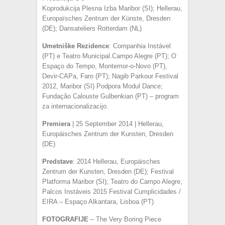
Koprodukcija Plesna Izba Maribor (SI); Hellerau,
Europaïsches Zentrum der Künste, Dresden
(DE); Dansateliers Rotterdam (NL)
Umetniške Rezidence
: Companhia Instável
(PT) e Teatro Municipal.Campo Alegre (PT); O
Espaço do Tempo, Montemor-o-Novo (PT),
Devir-CAPa, Faro (PT); Nagib Parkour Festival
2012, Maribor (SI) Podpora Modul Dance;
Fundação Calouste Gulbenkian (PT) – program
za internacionalizacijo.
Premiera
| 25 September 2014 | Hellerau,
Europäisches Zentrum der Kunsten, Dresden
(DE)
Predstave
: 2014 Hellerau, Europäisches
Zentrum der Kunsten, Dresden (DE); Festival
Platforma Maribor (SI); Teatro do Campo Alegre,
Palcos Instáveis 2015 Festival Cumplicidades /
EIRA – Espaço Alkantara, Lisboa (PT)
FOTOGRAFIJE
– The Very Boring Piece