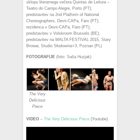
sklopu literarnega večera Quintas de Leitura –
Teatro do Campo Alegre, Porto (PT);
predstavitev na 2nd Platform of National
Choreographers, Devir-CAPa, Faro (PT);
rezidenca v Devir-CAPa, Faro (PT);
predstavitev v Volskroom Brussels (BE);
predstavitev na MALTA FESTIVAL 2015, Stary
Browar, Studio Słodownia+3, Poznan (PL)
FOTOGRAFIJE
(foto: Saša Huzjak)
The Very
Delicious
Piece
VIDEO
–
The Very Delicious Piece
(Youtube)