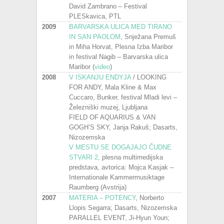
David Zambrano – Festival
PLESkavica, PTL
2009
BARVARSKA ULICA MED TIRANO
IN SAN PAOLOM
, Snježana Premuš
in Miha Horvat, Plesna Izba Maribor
in festival Nagib – Barvarska ulica
Maribor (
video
)
2008
V ISKANJU ENDYJA
/ LOOKING
FOR ANDY, Mala Kline & Max
Cuccaro, Bunker, festival Mladi levi –
Železniški muzej, Ljubljana
FIELD OF AQUARIUS & VAN
GOGH’S SKY, Janja Rakuš; Dasarts,
Nizozemska
V MESTU SE DOGAJAJO ČUDNE
STVARI 2,
plesna multimedijska
predstava, avtorica: Mojca Kasjak –
Internationale Kammermusiktage
Raumberg (Avstrija)
2007
MATERIA – POTENCY
, Norberto
Llopis Segarra; Dasarts, Nizozemska
PARALLEL EVENT, Ji-Hyun Youn;