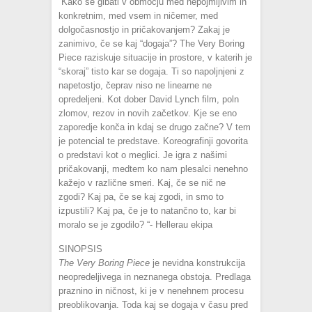
“Kako se gibati v območju med nepojmljivim in
konkretnim, med vsem in ničemer, med
dolgočasnostjo in pričakovanjem? Zakaj je
zanimivo, če se kaj “dogaja”? The Very Boring
Piece raziskuje situacije in prostore, v katerih je
“skoraj” tisto kar se dogaja. Ti so napoljnjeni z
napetostjo, čeprav niso ne linearne ne
opredeljeni. Kot dober David Lynch film, poln
zlomov, rezov in novih začetkov. Kje se eno
zaporedje konča in kdaj se drugo začne? V tem
je potencial te predstave. Koreografinji govorita
o predstavi kot o meglici. Je igra z našimi
pričakovanji, medtem ko nam plesalci nenehno
kažejo v različne smeri. Kaj, če se nič ne
zgodi? Kaj pa, če se kaj zgodi, in smo to
izpustili? Kaj pa, če je to natančno to, kar bi
moralo se je zgodilo? “- Hellerau ekipa
SINOPSIS
The Very Boring Piece
je nevidna konstrukcija
neopredeljivega in neznanega obstoja. Predlaga
praznino in ničnost, ki je v nenehnem procesu
preoblikovanja. Toda kaj se dogaja v času pred