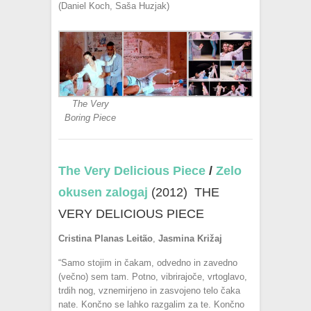
(Daniel Koch, Saša Huzjak)
The Very
Boring Piece
The Very Delicious Piece
/
Zelo
okusen zalogaj
(2012) THE
VERY DELICIOUS PIECE
Cristina Planas Leitão
,
Jasmina Križaj
“Samo stojim in čakam, odvedno in zavedno
(večno) sem tam. Potno, vibrirajoče, vrtoglavo,
trdih nog, vznemirjeno in zasvojeno telo čaka
nate. Končno se lahko razgalim za te. Končno