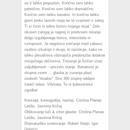
se ti lahko prepustim. Končno sem lahko
patetično. Končno sem lahko dramatično.
Končno sem lahko banalno. In končno lahko
grem preko lastnih meja ter te vzamem s seboj.
Ti si čisto in edino bistvo mojega ritual.” Zelo
okusen zalogaj je najprej in predvsem iskanje
dolgo izgubljenega bistva, intenzitete in
vztrajnosti. Je negotovo srečanje med zabavo,
osebno izkušnjo v dvoje, ki raziskuje, kako se
lahko plesalčeva vibrirajoča preobrazba dotakne
mirujočega občinstva. Tresenje je fizičen izraz
zaljubljenosti – privzeto stanje. Banalnost je
skupna vsem … glasba je zunanja plast
osebnih “ritualov”. Dve 360 stopinj oddajni
žareči telesi. Vibrirata. To ni ljubezenska
zgodba!
Koncept, koreografija, nastop: Cristina Planas
Leitão, Jasmina Križaj
Oblikovanje luči & izbor glasbe: Cristina Planas
Leitão, Jasmina Križaj
Dramaturško svetovanje: Robert Steijn, Igor
Dobričić