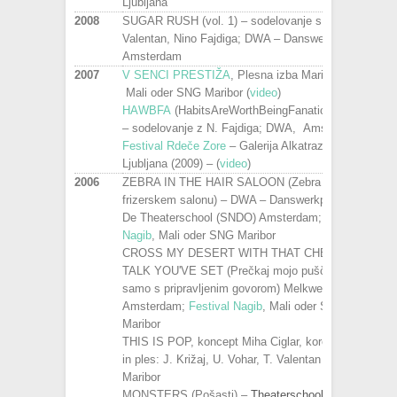
Ljubljana
2008
SUGAR RUSH (vol. 1) – sodelovanje s Tino
Valentan, Nino Fajdiga; DWA – Danswerkplaats,
Amsterdam
2007
V SENCI PRESTIŽA
, Plesna izba Maribor –
Mali oder SNG Maribor (
video
)
HAWBFA
(HabitsAreWorthBeingFanaticalAbout)
– sodelovanje z N. Fajdiga; DWA, Amsterdam;
Festival Rdeče Zore
– Galerija Alkatraz,
Ljubljana (2009) – (
video
)
2006
ZEBRA IN THE HAIR SALOON (Zebra v
frizerskem salonu) – DWA – Danswerkplaats,
De Theaterschool (SNDO) Amsterdam;
Festival
Nagib
, Mali oder SNG Maribor
CROSS MY DESERT WITH THAT CHEAP
TALK YOU'VE SET (Prečkaj mojo puščavo
samo s pripravljenim govorom) Melkweg teater,
Amsterdam;
Festival Nagib
, Mali oder SNG
Maribor
THIS IS POP, koncept Miha Ciglar, koreografija
in ples: J. Križaj, U. Vohar, T. Valentan – Kibla,
Maribor
MONSTERS (Pošasti) –
Theaterschool
SNDO