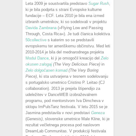
Leta 2009 je soustvartila predstavo
Sugar Rush
,
ki je bila podprta s strani Evropske kulturne
fundacije – ECF. Leta 2010 je bila ena izmed
izbranih umetnikov, ki so sodelovali v projektu
Davida Zambrana
(»Flying Low and Passing
Through, Costa Rica«). Je tudi članica kolektiva
50collective
s katerim so se predstavili
evropskemu ter ameriškemu občinstvu. Med leti
2010-2014 je bila del mednarodnega projekta
Modul Dance
, ki ji je omogočil kreacijo del
Zelo
okusen zalogaj
(The Very Delicious Piece)
in
Zelo dolgočasen komad
(
The Very Boring
Piece)
, ki sta ustvarjena v tesnem sodelovanju
s portugalsko umetnico Cristino P. Leitao (CJ
collaboration). 2013 je prejela štipendijo za
udeležitev v DanceWEB izobraževalnem
programu, pod mentorstvom Iva Dimcheva v
sklopu ImPulsTanz festivala. V letu 2015 se je
Jasmina predstavila v novi predstavi
Geneza
(
Genesis)
, slovenske umetnice Male Kline, ki je
rezultat večletnega procesa pod naslovom
DreamLab Communitas. V produkciji festivala