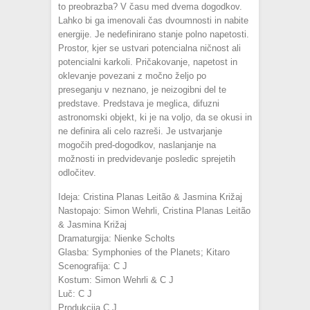
to preobrazba? V času med dvema dogodkov.
Lahko bi ga imenovali čas dvoumnosti in nabite
energije. Je nedefinirano stanje polno napetosti.
Prostor, kjer se ustvari potencialna ničnost ali
potencialni karkoli. Pričakovanje, napetost in
oklevanje povezani z močno željo po
preseganju v neznano, je neizogibni del te
predstave. Predstava je meglica, difuzni
astronomski objekt, ki je na voljo, da se okusi in
ne definira ali celo razreši. Je ustvarjanje
mogočih pred-dogodkov, naslanjanje na
možnosti in predvidevanje posledic sprejetih
odločitev.
Ideja: Cristina Planas Leitão & Jasmina Križaj
Nastopajo: Simon Wehrli, Cristina Planas Leitão
& Jasmina Križaj
Dramaturgija: Nienke Scholts
Glasba: Symphonies of the Planets; Kitaro
Scenografija: C J
Kostum: Simon Wehrli & C J
Luč: C J
Produkcija C J