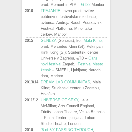
prod. Moment in PIM –
GT22
Maribor
2016
TRAJANJE
, javna predstavitev
petdnevne festivalske rezidence,
avtorica: Andreja Rauch Podrzavnik –
Festival Platforma, Minoritska
cerkev, Maribor
2015
GENEZA
(Genesis), kor.
Mala Kline
,
prod. Mercedes Klein (SI), Pekinpah
Kink Kong (SI); Študentski center
Univerze v Zagrebu, &TD –
Ganz
novi festival
Zagreb,
Festival Mesto
žensk
– SMEEL, Ljubljana; Narodni
dom, Maribor
2013/14
DREAM LAB COMMUNITAS
, Mala
Kline; Studenski centar u Zagrebu,
Hrvaška
2011/12
UNIVERSE OF SEXY
, Leila
McMillan; Arts Council England,
Trinity Laban Theatre, Velika Britanija
– Plesni Teater Ljubljana; Laban
Studio Theatre, London
2010
“5 of 50” PASSING THROUGH
,