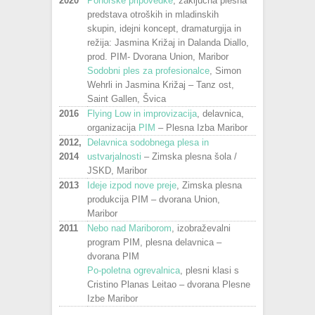
2020
Pohorske pripovedke
, zaključna plesna
predstava otroških in mladinskih
skupin, idejni koncept, dramaturgija in
režija: Jasmina Križaj in Dalanda Diallo,
prod. PIM- Dvorana Union, Maribor
Sodobni ples za profesionalce
, Simon
Wehrli in Jasmina Križaj – Tanz ost,
Saint Gallen, Švica
2016
Flying Low in improvizacija
, delavnica,
organizacija
PIM
– Plesna Izba Maribor
2012,
Delavnica sodobnega plesa in
2014
ustvarjalnosti
– Zimska plesna šola /
JSKD, Maribor
2013
Ideje izpod nove preje
, Zimska plesna
produkcija PIM – dvorana Union,
Maribor
2011
Nebo nad Mariborom
, izobraževalni
program PIM, plesna delavnica –
dvorana PIM
Po-poletna ogrevalnica
, plesni klasi s
Cristino Planas Leitao – dvorana Plesne
Izbe Maribor