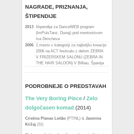
NAGRADE, PRIZNANJA,
ŠTIPENDIJE
2013
štipendija za DanceWEB program
(ImPulsTanz, Dunaj) pod mentorstvom
Iva Dimcheva
2006
1.mesto v kategoriji za najboljšo kreacijo
2006 na ACT festivalu z delom ZEBRA
V FRIZERSKEM SALONU (ZEBRA IN
THE HAIR SALOON) V Bilbau, Španija
PODROBNEJE O PREDSTAVAH
The Very Boring Piece
/
Zelo
dolgočasen komad
(2014)
Cristina Planas Leitão
(PT/NL) &
Jasmina
Križaj
(SI)