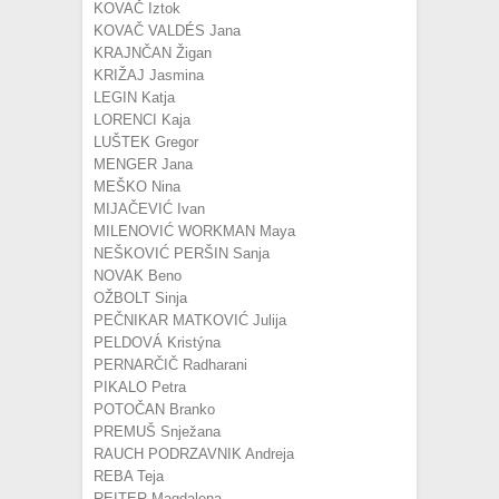
KOVAČ Iztok
KOVAČ VALDÉS Jana
KRAJNČAN Žigan
KRIŽAJ Jasmina
LEGIN Katja
LORENCI Kaja
LUŠTEK Gregor
MENGER Jana
MEŠKO Nina
MIJAČEVIĆ Ivan
MILENOVIĆ WORKMAN Maya
NEŠKOVIĆ PERŠIN Sanja
NOVAK Beno
OŽBOLT Sinja
PEČNIKAR MATKOVIĆ Julija
PELDOVÁ Kristýna
PERNARČIČ Radharani
PIKALO Petra
POTOČAN Branko
PREMUŠ Snježana
RAUCH PODRZAVNIK Andreja
REBA Teja
REITER Magdalena