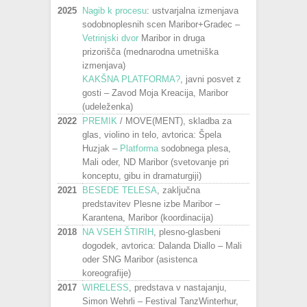
2025
Nagib k procesu
: ustvarjalna izmenjava
sodobnoplesnih scen Maribor+Gradec –
Vetrinjski dvor
Maribor in druga
prizorišča (mednarodna umetniška
izmenjava)
KAKŠNA PLATFORMA?
, javni posvet z
gosti – Zavod Moja Kreacija, Maribor
(udeleženka)
2022
PREMIK
/ MOVE(MENT), skladba za
glas, violino in telo, avtorica: Špela
Huzjak –
Platforma
sodobnega plesa,
Mali oder, ND Maribor (svetovanje pri
konceptu, gibu in dramaturgiji)
2021
BESEDE TELESA
, zaključna
predstavitev Plesne izbe Maribor –
Karantena, Maribor (koordinacija)
2018
NA VSEH ŠTIRIH
, plesno-glasbeni
dogodek, avtorica: Dalanda Diallo – Mali
oder SNG Maribor (asistenca
koreografije)
2017
WIRELESS
, predstava v nastajanju,
Simon Wehrli – Festival TanzWinterhur,