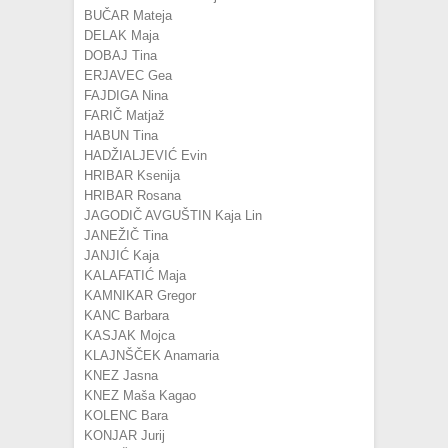
BUČAR Mateja
DELAK Maja
DOBAJ Tina
ERJAVEC Gea
FAJDIGA Nina
FARIČ Matjaž
HABUN Tina
HADŽIALJEVIĆ Evin
HRIBAR Ksenija
HRIBAR Rosana
JAGODIČ AVGUŠTIN Kaja Lin
JANEŽIČ Tina
JANJIĆ Kaja
KALAFATIĆ Maja
KAMNIKAR Gregor
KANC Barbara
KASJAK Mojca
KLAJNŠČEK Anamaria
KNEZ Jasna
KNEZ Maša Kagao
KOLENC Bara
KONJAR Jurij