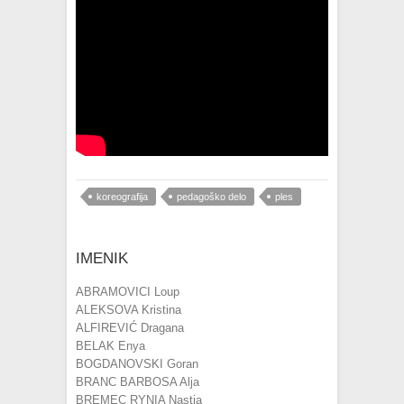
koreografija
pedagoško delo
ples
IMENIK
ABRAMOVICI Loup
ALEKSOVA Kristina
ALFIREVIĆ Dragana
BELAK Enya
BOGDANOVSKI Goran
BRANC BARBOSA Alja
BREMEC RYNIA Nastja