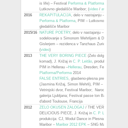
is life) – Festival
Performa & Platforma
,
Lutkovno gledališče Maribor; (
video
/
avdio
)
2016
REKAPITULACIJA
, delo v nastajanju – Festival
Performa & Platforma
, PIM – Lutkovno
gledališče Maribor
2015/16
NATURE POETRY
, delo v nastajanju –
sodelovanje s Simonom Wehrlijem & Danielom
Gislerjem – rezidenca v Tanzhaus Zurich, Švica
(
video
)
2013
THE VERY BORING PIECE
(Zelo dolgočasen
komad), J. Križaj in
C. P. Leitão
, produkcija:
PIM in Hellerau –
Hellerau
, Dresden; Festival
Platforma/Performa
2014
FALSE ENTRIES
, glasbeno-plesna predstava
(Jasmina Križaj, Simon Wehrli), PIM –
Vetrinjski dvor, Festival Maribor; Narodna
galerija Ljubljana; Festival passe ton Bach
d'abord Toulouse, Francija
2012
ZELO OKUSEN ZALOGAJ
/ THE VERY
DELICIOUS PIECE, J. Križaj in
C. P. Leitão
,
produkcija: CJ, Modul Dance in Plesna Izba
Maribor –
Maribor 2012 EPK
– SNG Maribor