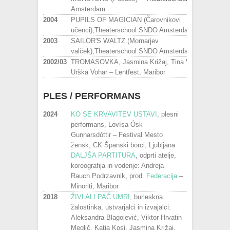
Amsterdam
2004
PUPILS OF MAGICIAN (Čarovnikovi
učenci),Theaterschool SNDO Amsterdam
2003
SAILOR'S WALTZ (Mornarjev
valček),Theaterschool SNDO Amsterdam
2002/03
TROMASOVKA, Jasmina Križaj, Tina Valentan,
Urška Vohar – Lentfest, Maribor
PLES / PERFORMANS
2024
KO SE KRVAVITEV USTAVI
, plesni
performans, Lovísa Ósk
Gunnarsdóttir – Festival Mesto
žensk, CK Španski borci, Ljubljana
DALJŠA PARTITURA
, odprti atelje,
koreografija in vodenje: Andreja
Rauch Podrzavnik, prod.
Federacija
–
Minoriti, Maribor
2018
ŽIVI ALI PAČ UMRI
, burleskna
žalostinka, ustvarjalci in izvajalci:
Aleksandra Blagojević, Viktor Hrvatin
Meglič, Katja Kosi, Jasmina Križaj,