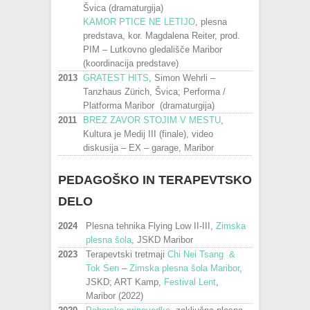
Švica (dramaturgija)
KAMOR PTICE NE LETIJO
, plesna
predstava, kor. Magdalena Reiter, prod.
PIM – Lutkovno gledališče Maribor
(koordinacija predstave)
2013
GRATEST HITS
, Simon Wehrli –
Tanzhaus Zürich, Švica; Performa /
Platforma Maribor (dramaturgija)
2011
BREZ ZAVOR STOJIM V MESTU
,
Kultura je Medij III (finale), video
diskusija – EX – garage, Maribor
PEDAGOŠKO IN TERAPEVTSKO
DELO
2024
Plesna tehnika Flying Low II-III,
Zimska
plesna šola
, JSKD Maribor
2023
Terapevtski tretmaji
Chi Nei Tsang &
Tok Sen
–
Zimska plesna šola Maribor
,
JSKD; ART Kamp,
Festival Lent
,
Maribor (2022)