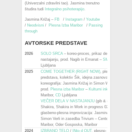
(Univerzalni zdravilni tao). Jasmina trenutno
študira tudi
Integralno psihoterapijo
.
Jasmina Križaj –
FB
/
Instagram
/
Youtube
/
Neodvisni
/
Plesna Izba Maribor
/
Passing
through
AVTORSKE PREDSTAVE
2026
SOLO SRCA
– koreo-proces, prikaz dela v
nastajanju, prod. Nagib in Emanat –
SMEEL
,
Ljubljana
2025
COME TOGETHER (RIGHT NOW)
, plesna
predstava, kolektiv Šik, idejna zasnova in
koreografija: Jasmina Križaj in Simon Wehrli,
prod.
Plesna izba Maribor
–
Kulturni inkubator
,
Maribor,
CD
Ljubljana
VEČER DELA V NASTAJANJU
(gib & glasba):
Shakira, Shakira in Work in progress 02,
glasbeno-plesna improvizacija: Jasmina Križaj,
Simon Verli in zasedba Trivium – Center plesa
Maribor, Oder Gosposka, Maribor
2024
IZBRANO TELO
/
INto d OUT
, plesno-