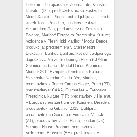
Hellerau – Europäisches Zentrum der Künsten,
Dresden (DE); predstavitev na CoFestivalu –
Modul Dance – Plesni Teater Ljubljana; I like to
watch Too – Paradiso, Julidans Festival,
Amsterdam (NL); predstavitev na Festivalu
Polenta, Maribor/ Evropska Prestolnica Kulture;
rezidenca v Plesni Izbi Maribor / Modul Dance
produkcija; predpremiera v Stari Mestni
Elektrarni, Bunker, Ljubljana kot del zaključnega
dogodka za Mrežo Sodobnega Plesa (CDN) in
Gibanice na turneji; Modul Dance Premiera –
Maribor 2012 Evropska Prestolnica Kulture –
Slovensko Narodno Gledališče, Maribor;
predstavitev v Teatro Campo Alegre, Porto (PT);
predstavitevat CAAA, Guimarães – Evropska
Prestolnica Kulture (PT); predstavitev v Hellerau
– Europäisches Zentrum der Künsten, Dresden;
predstavitev na Gibanici 2013, Ljubljana;
predstavitev na Spectrum Festivalu, Villach
(AT); predstavitev v The Place, London (UK) –
Summer House Program; pedstavitev v
Volksroom, Brussels (BE); predstavitev v