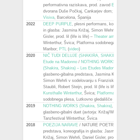
performativna raziskava, prod. zavod
Emanat
–
dvorana Duše Počkaj, Cankarjev dom;
La
Visiva
, Barcelona, Španija
2022
DEEP PURPLE
, plesni performans, koreografija
in glasba: Jasmina Križaj, Simon Wehrli, Daniel
Gisler, prod. lil (life is life) –
Theater am Gleis
,
Winterthur, Švica; Platforma sodobnega plesa
Maribor;
PTL
(
video
)
2020
NIČ TUDI DELUJE (SHAKIRA, SHAKIRA) –
Etude na Madonno
/
NOTHING WORKS
(Shakira, Shakira)
–
Les Etudes Madonna
,
glasbeno-gibalna predstava, Jasmina Križaj,
Simon Wehrli v sodelovanju s Franziska
Staubli, Robert Steijn, prod. lil (life is life) –
Kunsthalle Winterthur
, Švica;
Platforma
sodobnega plesa, Lutkovno gledališče Maribor
2019
NOTHING WORKS (Shakira, Shakira)
,
glasbeno-gibalni duet (avtorja: Križaj/Wehrli) –
Tanzfestival Winterthur, Švica
2018
POEZIJA NARAVE
/ NATURE POETRY, plesna
predstava, koreografija in glasba: Jasmina
Križaj, Simon Wehrli, Daniel Gisler, prod. lil (life