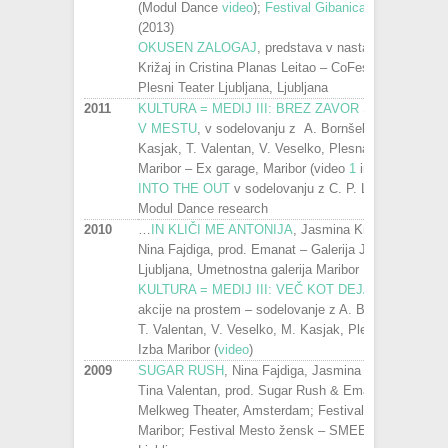
(Modul Dance
video
);
Festival Gibanica
– PTL
(2013)
OKUSEN ZALOGAJ
, predstava v nastajanju, J.
Križaj in Cristina Planas Leitao – CoFestival,
Plesni Teater Ljubljana, Ljubljana
2011
KULTURA = MEDIJ III: BREZ ZAVOR STOJIM
V MESTU
, v sodelovanju z A. Bornšek, M.
Kasjak, T. Valentan, V. Veselko, Plesna Izba
Maribor – Ex garage, Maribor (video
1
in
2
)
INTO THE OUT
v sodelovanju z C. P. Leitão –
Modul Dance research
2010
…
IN KLIČI ME ANTONIJA
, Jasmina Križaj,
Nina Fajdiga, prod. Emanat – Galerija Jakopič
Ljubljana, Umetnostna galerija Maribor
KULTURA = MEDIJ III: VEČ KOT DEJA VU
,
akcije na prostem – sodelovanje z A. Bornšek,
T. Valentan, V. Veselko, M. Kasjak, Plesna
Izba Maribor (
video
)
2009
SUGAR RUSH
, Nina Fajdiga, Jasmina Križaj &
Tina Valentan, prod. Sugar Rush & Emanat –
Melkweg Theater, Amsterdam; Festival Nagib
Maribor; Festival Mesto žensk – SMEEL,