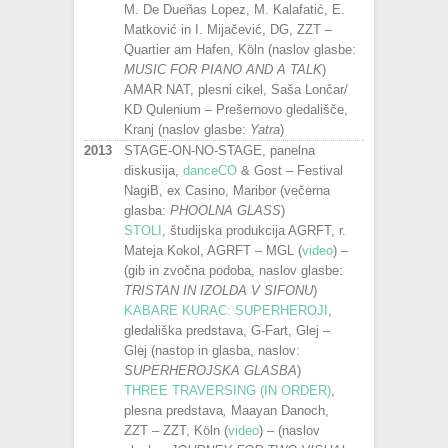
M. De Dueñas Lopez, M. Kalafatić, E.
Matković in I. Mijačević, DG, ZZT –
Quartier am Hafen, Köln (naslov glasbe:
MUSIC FOR PIANO AND A TALK
)
AMAR NAT, plesni cikel, Saša Lončar/
KD Qulenium – Prešernovo gledališče,
Kranj (naslov glasbe:
Yatra
)
2013
STAGE-ON-NO-STAGE, panelna
diskusija,
danceCO
& Gost – Festival
NagiB, ex Casino, Maribor (večerna
glasba:
PHOOLNA GLASS
)
STOLI
, študijska produkcija AGRFT, r.
Mateja Kokol, AGRFT – MGL (
video
) –
(gib in zvočna podoba, naslov glasbe:
TRISTAN IN IZOLDA V SIFONU
)
KABARE KURAC: SUPERHEROJI
,
gledališka predstava, G-Fart, Glej –
Glej (nastop in glasba, naslov:
SUPERHEROJSKA GLASBA
)
THREE TRAVERSING (IN ORDER)
,
plesna predstava
,
Maayan Danoch,
ZZT – ZZT, Köln (
video
) – (naslov