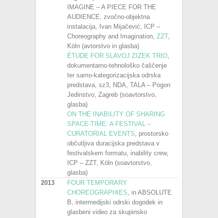
IMAGINE – A PIECE FOR THE
AUDIENCE, zvočno-objektna
instalacija, Ivan Mijačević, ICP –
Choreography and Imagination,
ZZT
,
Köln (avtorstvo in glasba)
ÉTUDE FOR SLAVOJ ZIZEK TRIO
,
dokumentarno-tehnološko čaščenje
ter samo-kategorizacijska odrska
predstava, sz3, NDA, TALA – Pogon
Jedinstvo, Zagreb (soavtorstvo,
glasba)
ON THE INABILITY OF SHARING
SPACE-TIME: A FESTIVAL –
CURATORIAL EVENTS
, prostorsko
občutljiva duracijska predstava v
festivalskem formatu, inability crew,
ICP – ZZT, Köln (soavtorstvo,
glasba)
2013
FOUR TEMPORARY
CHOREOGRAPHIES
, in ABSOLUTE
B, intermedijski odrski dogodek in
glasbeni video za skupinsko