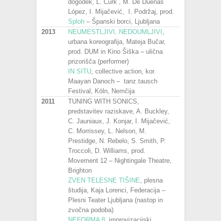
dogodek, L. Curk , M. De Dueñas
López, I. Mijačević, I. Podržaj, prod.
Sploh
– Španski borci, Ljubljana
2013
NEUMESTLJIVI, NEDOUMLJIVI
,
urbana koreografija, Mateja Bučar,
prod. DUM in Kino Šiška – ulična
prizorišča (performer)
IN SITU
, collective action, kor.
Maayan Danoch – tanz.tausch
Festival, Köln, Nemčija
2011
TUNING WITH SONICS,
predstavitev raziskave, A. Buckley,
C. Jauniaux, J. Konjar, I. Mijačević,
C. Morrissey, L. Nelson, M.
Prestidge, N. Rebelo, S. Smith, P.
Troccoli, D. Williams, prod.
Movement 12 – Nightingale Theatre,
Brighton
ZVEN TELESNE TIŠINE
, plesna
študija, Kaja Lorenci, Federacija –
Plesni Teater Ljubljana (nastop in
zvočna podoba)
NEFORMA 8
, improvizacijski