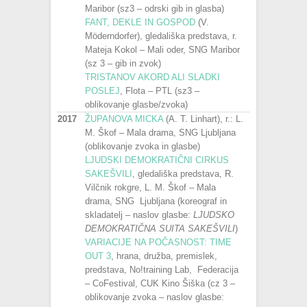
Maribor (sz3 – odrski gib in glasba)
FANT, DEKLE IN GOSPOD
(V.
Möderndorfer), gledališka predstava, r.
Mateja Kokol – Mali oder, SNG Maribor
(sz 3 – gib in zvok)
TRISTANOV AKORD ALI SLADKI
POSLEJ
, Flota – PTL (sz3 –
oblikovanje glasbe/zvoka)
2017
ŽUPANOVA MICKA
(A. T. Linhart), r.: L.
M. Škof – Mala drama, SNG Ljubljana
(oblikovanje zvoka in glasbe)
LJUDSKI DEMOKRATIČNI CIRKUS
SAKEŠVILI
, gledališka predstava, R.
Vilčnik rokgre, L. M. Škof – Mala
drama, SNG Ljubljana (koreograf in
skladatelj – naslov glasbe:
LJUDSKO
DEMOKRATIČNA SUITA SAKEŠVILI
)
VARIACIJE NA POČASNOST: TIME
OUT 3
, hrana, družba, premislek,
predstava, No!training Lab, Federacija
– CoFestival, CUK Kino Šiška (cz 3 –
oblikovanje zvoka – naslov glasbe: