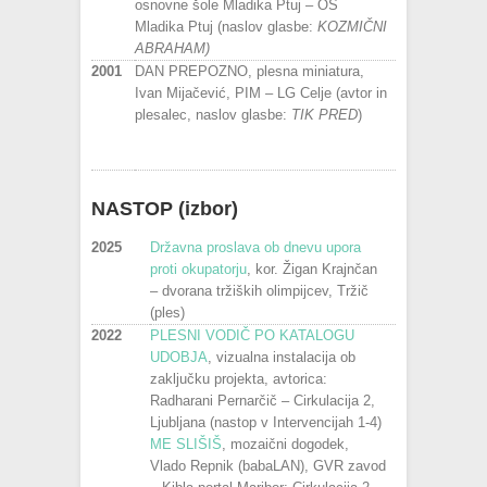
osnovne šole Mladika Ptuj – OŠ
Mladika Ptuj (naslov glasbe:
KOZMIČNI
ABRAHAM)
2001
DAN PREPOZNO, plesna miniatura,
Ivan Mijačević, PIM – LG Celje (avtor in
plesalec, naslov glasbe:
TIK PRED
)
NASTOP (izbor)
2025
Državna proslava ob dnevu upora
proti okupatorju
, kor. Žigan Krajnčan
– dvorana tržiških olimpijcev, Tržič
(ples)
2022
PLESNI VODIČ PO KATALOGU
UDOBJA
, vizualna instalacija ob
zaključku projekta, avtorica:
Radharani Pernarčič – Cirkulacija 2,
Ljubljana (nastop v Intervencijah 1-4)
ME SLIŠIŠ
, mozaični dogodek,
Vlado Repnik (babaLAN), GVR zavod