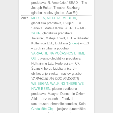
predstava, R. Ambrózio / SEAD – The
Joseph Eckart Theatre, Salzburg
(glasba, naslov glasbe:
Ade Ile
)
2015
MEDEJA, MEDEJA, MEDEJA
,
gledališka predstava, Evripid, L. A.
Seneka, Mateja Kokol, AGRFT – MGL
24 UR
, gledališka predstava, L.
Javernik, Mateja Kokol, LGL – BiTeater,
Kulturnica LGL, Ljubljana (
video
) – (cz3
– zvok in gibalna podoba)
VARIACIJE NA POČASNOST: TIME
OUT
, plesno-gledališka predstava,
No!training Lab, Federacija – CK
Španski borci, Ljubljana (cz 3 –
oblikovanje zvoka – naslov glasbe:
VARIACIJE NA ODO RADOSTI
)
WE BEGAN WALKING THERE WE
HAVE BEEN
. plesno-svetlobna
predstava, Maayan Danoch in Özlem
Alkis, tanz.tausch – Festival
tanz.tausch, ehrenelfeldstudios, Köln;
Gledališče Glej
, Ljubljana (umetniško