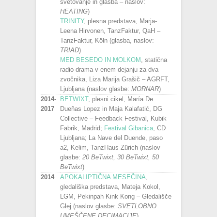
svetovanje in glasba – naslov:
HEATING
)
TRINITY
, plesna predstava, Marja-
Leena Hirvonen, TanzFaktur, QaH –
TanzFaktur, Köln (glasba, naslov:
TRIAD
)
MED BESEDO IN MOLKOM
, statična
radio-drama v enem dejanju za dva
zvočnika, Liza Marija Grašič – AGRFT,
Ljubljana (naslov glasbe:
MORNAR
)
2014-
BETWIXT
, plesni cikel, María De
2017
Dueñas Lopez in Maja Kalafatić, DG
Collective – Feedback Festival, Kubik
Fabrik, Madrid;
Festival Gibanica
, CD
Ljubljana; La Nave del Duende, paso
a2, Kelim, TanzHaus Zürich (naslov
glasbe:
20 BeTwixt, 30 BeTwixt, 50
BeTwixt
)
2014
APOKALIPTIČNA MESEČINA
,
gledališka predstava, Mateja Kokol,
LGM, Pekinpah Kink Kong – Gledališče
Glej (naslov glasbe:
SVETLOBNO
UMEŠČENE DECIMACIJE
)