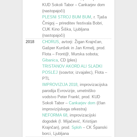
KUD Sokoli Tabor – Cankarjev dom
(nastopajoči)
PLESNI STROJ BUM BUM
, r. Tjaša
Črnigoj – prireditev festivala Bobri,
CUK Kino Šiška, Ljubljana
(nastopajoči)
2018
CHORUS
, avtorji: Žigan Krajnčan,
Gašper Kunšek in Jan Krmelj, prod.
Flota – Front@, Murska sobota;
Gibanica
, CD (ples)
TRISTANOV AKORD ALI SLADKI
POSLEJ
(soavtor, izvajalec), Flota –
PTL
IMPROVIZIJA 2018
, improvizacijska
parodija Evrovizije, umetniško
vodstvo Peter Frankl, prod. KUD
Sokoli Tabor –
Cankarjev dom
(član
improvizijskega orkestra)
NEFORMA 68
, improvizacijski
dogodek (I. Mijačević, Kristijan
Krajnčan), prod.
Sploh
– CK Španski
borci, Ljubljana