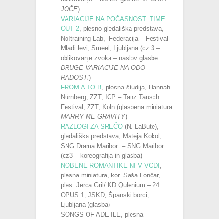
JOČE
)
VARIACIJE NA POČASNOST: TIME
OUT 2
, plesno-gledališka predstava,
No!training Lab, Federacija – Festival
Mladi levi, Smeel, Ljubljana (cz 3 –
oblikovanje zvoka – naslov glasbe:
DRUGE
VARIACIJE NA ODO
RADOSTI
)
FROM A TO B
, plesna študija, Hannah
Nürnberg, ZZT, ICP – Tanz Tausch
Festival, ZZT, Köln (glasbena miniatura:
MARRY ME GRAVITY
)
RAZLOGI ZA SREČO
(N. LaBute),
gledališka predstava, Mateja Kokol,
SNG Drama Maribor – SNG Maribor
(cz3 – koreografija in glasba)
NOBENE ROMANTIKE NI V VODI
,
plesna miniatura, kor. Saša Lončar,
ples: Jerca Gril/ KD Qulenium – 24.
OPUS 1, JSKD, Španski borci,
Ljubljana (glasba)
SONGS OF ADE ILE, plesna