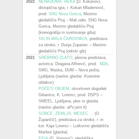
2022
NENADOMA, REKA
(D. Kokanov),
distopična igra, r. Kokan Mladenović,
prod.
SNG Nova Gorica
, Mestno
gledališče Ptuj – Mali oder, SNG Nova
Gorica, Mestno gledališče Ptuj
(koreografija in svetovanje giba)
TAI IN MALA ČAROVNICA
, predstava
za otroke, r. Dunja Zupanec – Mestno
gledališče Ptuj (odrski gib)
2021
SREBRNO ZLATO
, plesna predstava,
avtorica: Dragana Alfirević, prod.
NDA
,
SMG, Maska, DUM – Nova pošta,
Ljubljana (naslov glasbe:
Korenine
oblakov
)
POČETI OBJEM
, otvoritveni dogodek
Gibanice, K. Lorenci, prod. DSPS –
SMEEL, Ljubljana, ples in glasba
(naslov glasbe:
aPo:jem:ti
)
SONCE, ZEMLJA, MESEC …
(O.
Župančič), predstava za otroke, r. in
kor. Kaja Lorenci – Lutkovno gledališče
Maribor (glasba)
FIGA
(G. Vojnović), gledališka