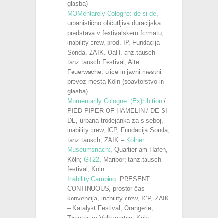
glasba)
MOMentarely Cologne: de-si-de
,
urbanistično občutljiva duracijska
predstava v festivalskem formatu,
inability crew, prod. IP, Fundacija
Sonda, ZAIK, QaH, anz.tausch –
tanz.tausch Festival; Alte
Feuerwache, ulice in javni mestni
prevoz mesta Köln (soavtorstvo in
glasba)
Momentarily Cologne: (Ex)hibition
/
PIED PIPER OF HAMELIN / DE-SI-
DE, urbana trodejanka za s seboj,
inability crew, ICP, Fundacija Sonda,
tanz.tausch, ZAIK –
Kölner
Museumsnacht
, Quartier am Hafen,
Köln;
GT22
, Maribor; tanz.tausch
festival, Köln
Inability Camping
: PRESENT
CONTINUOUS, prostor-čas
konvencija, inability crew, ICP, ZAIK
– Katalyst Festival, Orangerie,
Theater im Volksgarten, Köln