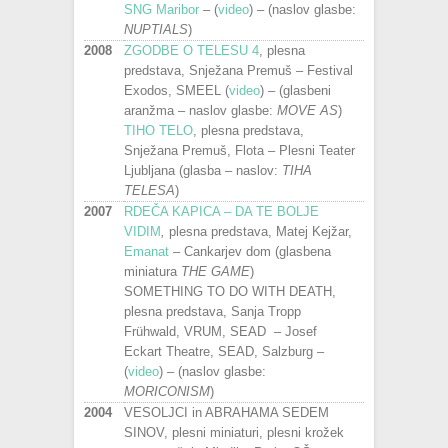
SNG Maribor
– (
video
) – (naslov glasbe:
NUPTIALS
)
2008
ZGODBE O TELESU 4
, plesna
predstava, Snježana Premuš – Festival
Exodos, SMEEL (
video
) – (glasbeni
aranžma – naslov glasbe:
MOVE AS
)
TIHO TELO
, plesna predstava,
Snježana Premuš, Flota – Plesni Teater
Ljubljana (glasba – naslov:
TIHA
TELESA
)
2007
RDEČA KAPICA – DA TE BOLJE
VIDIM
,
plesna predstava, Matej Kejžar,
Emanat
– Cankarjev dom (glasbena
miniatura
THE GAME
)
SOMETHING TO DO WITH DEATH,
plesna predstava, Sanja Tropp
Frühwald, VRUM, SEAD – Josef
Eckart Theatre, SEAD, Salzburg –
(
video
) – (naslov glasbe:
MORICONISM
)
2004
VESOLJCI in ABRAHAMA SEDEM
SINOV, plesni miniaturi, plesni krožek