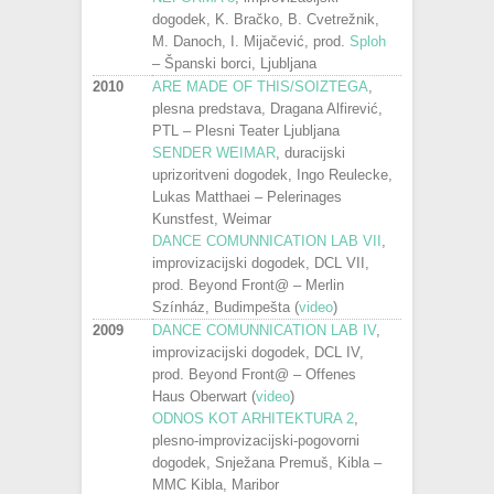
dogodek, K. Bračko, B. Cvetrežnik,
M. Danoch, I. Mijačević, prod.
Sploh
– Španski borci, Ljubljana
2010
ARE MADE OF THIS/SOIZTEGA
,
plesna predstava, Dragana Alfirević,
PTL – Plesni Teater Ljubljana
SENDER WEIMAR
, duracijski
uprizoritveni dogodek, Ingo Reulecke,
Lukas Matthaei – Pelerinages
Kunstfest, Weimar
DANCE COMUNNICATION LAB VII
,
improvizacijski dogodek, DCL VII,
prod. Beyond Front@ – Merlin
Színház, Budimpešta (
video
)
2009
DANCE COMUNNICATION LAB IV
,
improvizacijski dogodek, DCL IV,
prod. Beyond Front@ – Offenes
Haus Oberwart (
video
)
ODNOS KOT ARHITEKTURA 2
,
plesno-improvizacijski-pogovorni
dogodek, Snježana Premuš, Kibla –
MMC Kibla, Maribor