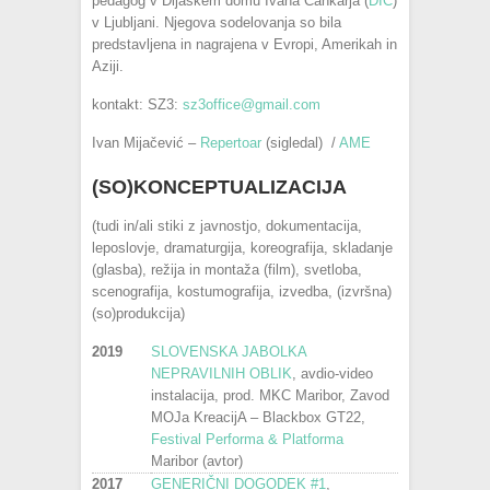
pedagog v Dijaškem domu Ivana Cankarja (
DIC
)
v Ljubljani. Njegova sodelovanja so bila
predstavljena in nagrajena v Evropi, Amerikah in
Aziji.
kontakt: SZ3:
sz3office@gmail.com
Ivan Mijačević –
Repertoar
(sigledal) /
AME
(SO)KONCEPTUALIZACIJA
(tudi in/ali stiki z javnostjo, dokumentacija,
leposlovje, dramaturgija, koreografija, skladanje
(glasba), režija in montaža (film), svetloba,
scenografija, kostumografija, izvedba, (izvršna)
(so)produkcija)
2019
SLOVENSKA JABOLKA
NEPRAVILNIH OBLIK
, avdio-video
instalacija, prod. MKC Maribor, Zavod
MOJa KreacijA – Blackbox GT22,
Festival Performa & Platforma
Maribor (avtor)
2017
GENERIČNI DOGODEK #1
,