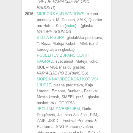
TRETJE VARIACIJE NA ODO
RADOSTI
)
2016
MIRRORS AND WINDOWS
, plesna
predstava, M. Danoch, ZAIK, Quartier
am Hafen, Köln (
video
) – (glasba –
NATURE SOUNDS
)
BELLA FIGURA
, gledališka predstava,
Y. Reza, Mateja Kokol – MGL (sz 3 –
koreografija in glasba)
PODELITEV ŽUPANČIČEVIH
NAGRAD
, svečanost, Mateja Kokol,
MOL – MGL (naslov glasbe:
VARIACIJE PO ŽUPANČIČU
)
MORDA NA VIDEZ KDAJ KOT VSI
LJUDJE
, plesna predstava, Kaja
Lorenci, Emanat, Bunker – Festival
Mesto žensk, SMEEL (sz3 – glasba –
naslov:
ALL OF YOU
)
JECLJAM Z VESELJEM
, Darko
Dragičević, Jasmina Založnik, PIM,
ZAIK, JSKD – Festival Performa &
Platforma, SNG Maribor (zvočno
oblikovanje – naslov glasbe:
JECLJA-