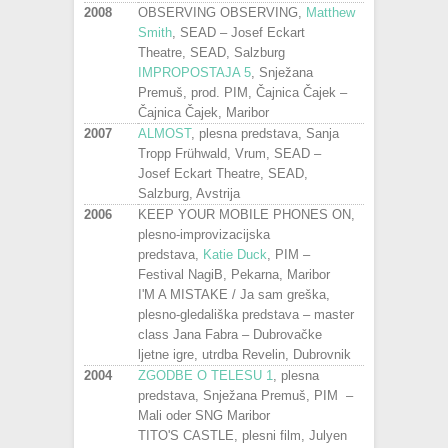
2008
OBSERVING OBSERVING,
Matthew
Smith
, SEAD – Josef Eckart
Theatre, SEAD, Salzburg
IMPROPOSTAJA 5
, Snježana
Premuš, prod. PIM, Čajnica Čajek –
Čajnica Čajek, Maribor
2007
ALMOST
, plesna predstava, Sanja
Tropp Frühwald, Vrum, SEAD –
Josef Eckart Theatre, SEAD,
Salzburg, Avstrija
2006
KEEP YOUR MOBILE PHONES ON,
plesno-improvizacijska
predstava,
Katie Duck
, PIM –
Festival NagiB, Pekarna, Maribor
I'M A MISTAKE / Ja sam greška,
plesno-gledališka predstava – master
class Jana Fabra – Dubrovačke
ljetne igre, utrdba Revelin, Dubrovnik
2004
ZGODBE O TELESU 1
, plesna
predstava, Snježana Premuš, PIM –
Mali oder SNG Maribor
TITO'S CASTLE, plesni film, Julyen