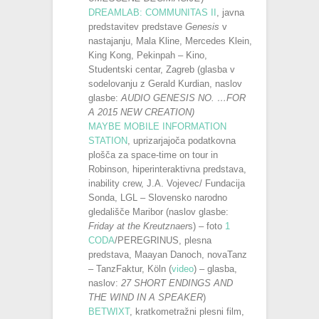
DREAMLAB: COMMUNITAS II
, javna
predstavitev predstave
Genesis
v
nastajanju, Mala Kline, Mercedes Klein,
King Kong, Pekinpah – Kino,
Studentski centar, Zagreb (glasba v
sodelovanju z Gerald Kurdian, naslov
glasbe:
AUDIO GENESIS NO. …FOR
A 2015 NEW CREATION)
MAYBE MOBILE INFORMATION
STATION
, uprizarjajoča podatkovna
plošča za space-time on tour in
Robinson, hiperinteraktivna predstava,
inability crew, J.A. Vojevec/ Fundacija
Sonda, LGL – Slovensko narodno
gledališče Maribor (naslov glasbe:
Friday at the Kreutznaer
s) – foto
1
CODA
/PEREGRINUS, plesna
predstava, Maayan Danoch, novaTanz
– TanzFaktur, Köln (
video
) – glasba,
naslov:
27 SHORT ENDINGS AND
THE WIND IN A SPEAKER
)
BETWIXT
, kratkometražni plesni film,