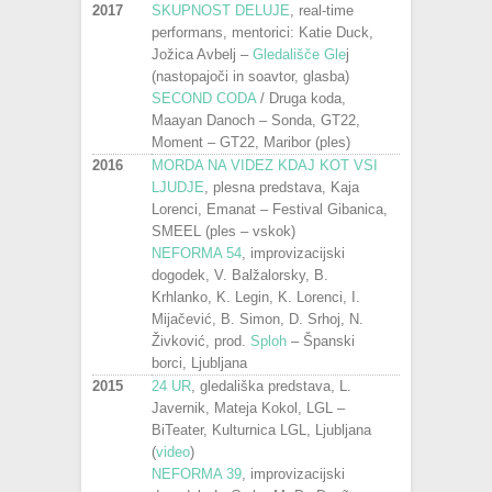
2017
SKUPNOST DELUJE
, real-time
performans, mentorici: Katie Duck,
Jožica Avbelj –
Gledališče Gle
j
(nastopajoči in soavtor, glasba)
SECOND CODA
/ Druga koda,
Maayan Danoch – Sonda, GT22,
Moment – GT22, Maribor (ples)
2016
MORDA NA VIDEZ KDAJ KOT VSI
LJUDJE
, plesna predstava, Kaja
Lorenci, Emanat – Festival Gibanica,
SMEEL (ples – vskok)
NEFORMA 54
, improvizacijski
dogodek, V. Balžalorsky, B.
Krhlanko, K. Legin, K. Lorenci, I.
Mijačević, B. Simon, D. Srhoj, N.
Živković, prod.
Sploh
– Španski
borci, Ljubljana
2015
24 UR
, gledališka predstava, L.
Javernik, Mateja Kokol, LGL –
BiTeater, Kulturnica LGL, Ljubljana
(
video
)
NEFORMA 39
, improvizacijski