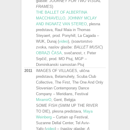
glasbe:
JOURNEY FOR TWO VISUAL
FRAMES
)
THE BALLET OF ALBERTINA
MACCHIAVELLO, JOHNNY MCLAY
AND INGNATZ VAN STEREO
, plesna
predstava, Raul Maia in Thomas
Steyaert, prod. Ponyhill, La Cagada –
WUK, Dunaj (
video
), (soavtorstvo
zvoka, naslov glasbe:
BALLET MUSIC
)
OBRAZI ČASA,
svečanost, r. Peter
Srpčič, prod. MO Ptuj, MGP –
Dominikanski samostan Ptuj
2011
IMAGES OF VILLAGES, ulična
predstava, Belamuhely, Scuba Club
Collective, The First, The One And Only
Slovenian Contemporary Dance
Company – Meridians, Festival
MiramirO
, Gent, Belgija
SOME FISH (SWIM UP THE RIVER
TO DIE), plesna predstava,
Maya
Weinberg
– Curtain up Festival,
Suzanne Dellal Center, Tel Aviv-
Yafo (
video
) – (naslov glasbe:
A