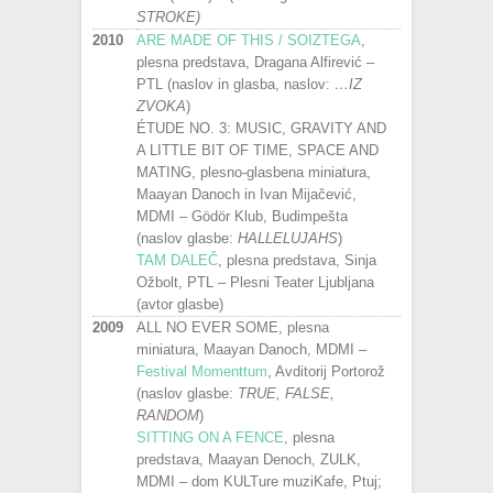
STROKE)
2010
ARE MADE OF THIS / SOIZTEGA
,
plesna predstava, Dragana Alfirević –
PTL (naslov in glasba, naslov:
…IZ
ZVOKA
)
ÉTUDE NO. 3: MUSIC, GRAVITY AND
A LITTLE BIT OF TIME, SPACE AND
MATING, plesno-glasbena miniatura,
Maayan Danoch in Ivan Mijačević,
MDMI – Gödör Klub, Budimpešta
(naslov glasbe:
HALLELUJAHS
)
TAM DALEČ
, plesna predstava, Sinja
Ožbolt, PTL – Plesni Teater Ljubljana
(avtor glasbe)
2009
ALL NO EVER SOME, plesna
miniatura, Maayan Danoch, MDMI –
Festival Momenttum
, Avditorij Portorož
(naslov glasbe:
TRUE, FALSE,
RANDOM
)
SITTING ON A FENCE
, plesna
predstava, Maayan Denoch, ZULK,
MDMI – dom KULTure muziKafe, Ptuj;