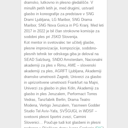
dramsko, lutkovno in plesno gledališče. V
minulih petih letih je, med drugimi, ustvaril
glasbo in koreografije za predstave v SNG
Drami Ljubljana, LG Maribor, SNG Drama
Maribor, SNG Nova Gorica in PG Kranj. Med leti
2017 in 2022 je bil član strokovne komisije za
sodobni ples pri JSKD Slovenija.
Kot mentor in svetovalec ter učitelj glasbe,
plesne improvizacije, kompozicije, sodobno-
plesnih tehnik ter odrskega giba je deloval na
SEAD Salzburg, SNDO Amsterdam, Nacionalni
akademiji za ples v Rimu, AME – slovenski
akademiji za ples, AGRFT Ljubljana, Akademiji
dramske umetnosti Zagreb, Univerzi za glasbo
in uprizoritvene umetnosti Frankfurt na Majni,
Univerzi za glasbo in ples Köln, Akademiji za
glasbo in ples Jeruzalem, Performact Torres
Vedras, Tanzfabrik Berlin, Drama Teatro
Modena, Vertigo Jeruzalem, Yasmeen Godder
Studio Tel Aviv-Yafa, SVŠGUGL in WDSF –
svetovni plesni športni zvezi, Carmini
Slovenici… Poučuje tudi kot glasbeni in plesni