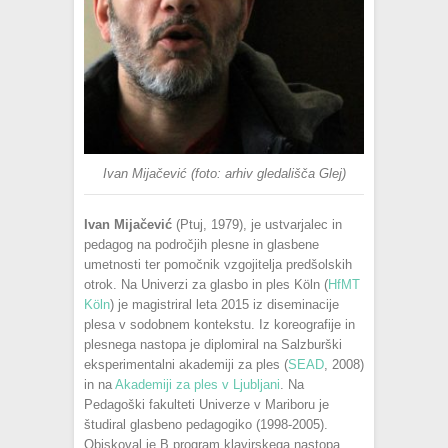
Ivan Mijačević (foto: arhiv gledališča Glej)
Ivan Mijačević
(Ptuj, 1979), je ustvarjalec in
pedagog na področjih plesne in glasbene
umetnosti ter pomočnik vzgojitelja predšolskih
otrok. Na Univerzi za glasbo in ples Köln (
HfMT
Köln
) je magistriral leta 2015 iz diseminacije
plesa v sodobnem kontekstu. Iz koreografije in
plesnega nastopa je diplomiral na Salzburški
eksperimentalni akademiji za ples (
SEAD
, 2008)
in na
Akademiji za ples v Ljubljani
. Na
Pedagoški fakulteti Univerze v Mariboru je
študiral glasbeno pedagogiko (1998-2005).
Obiskoval je B program klavirskega nastopa