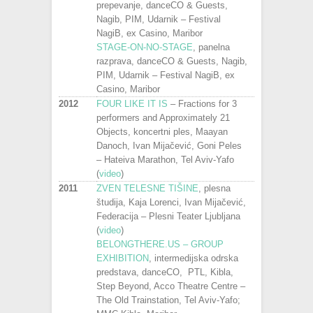
prepevanje, danceCO & Guests,
Nagib, PIM, Udarnik – Festival
NagiB, ex Casino, Maribor
STAGE-ON-NO-STAGE
, panelna
razprava, danceCO & Guests, Nagib,
PIM, Udarnik – Festival NagiB, ex
Casino, Maribor
2012
FOUR LIKE IT IS
– Fractions for 3
performers and Approximately 21
Objects, koncertni ples, Maayan
Danoch, Ivan Mijačević, Goni Peles
– Hateiva Marathon, Tel Aviv-Yafo
(
video
)
2011
ZVEN TELESNE TIŠINE
, plesna
študija, Kaja Lorenci, Ivan Mijačević,
Federacija – Plesni Teater Ljubljana
(
video
)
BELONGTHERE.US – GROUP
EXHIBITION
, intermedijska odrska
predstava, danceCO, PTL, Kibla,
Step Beyond, Acco Theatre Centre –
The Old Trainstation, Tel Aviv-Yafo;