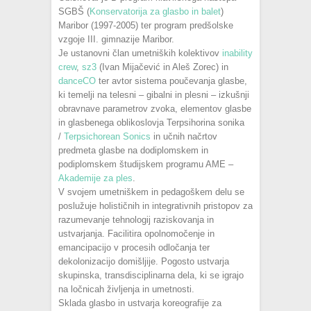
SGBŠ (
Konservatorija za glasbo in balet
)
Maribor (1997-2005) ter program predšolske
vzgoje III. gimnazije Maribor.
Je ustanovni član umetniških kolektivov
inability
crew
,
sz3
(Ivan Mijačević in Aleš Zorec) in
danceCO
ter avtor sistema poučevanja glasbe,
ki temelji na telesni – gibalni in plesni – izkušnji
obravnave parametrov zvoka, elementov glasbe
in glasbenega oblikoslovja Terpsihorina sonika
/
Terpsichorean Sonics
in učnih načrtov
predmeta glasbe na dodiplomskem in
podiplomskem študijskem programu AME –
Akademije za ples
.
V svojem umetniškem in pedagoškem delu se
poslužuje holističnih in integrativnih pristopov za
razumevanje tehnologij raziskovanja in
ustvarjanja. Facilitira opolnomočenje in
emancipacijo v procesih odločanja ter
dekolonizacijo domišljije. Pogosto ustvarja
skupinska, transdisciplinarna dela, ki se igrajo
na ločnicah življenja in umetnosti.
Sklada glasbo in ustvarja koreografije za