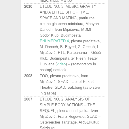
MMC Kibla, Maribor
2010
ÉTUDE NO. 3: MUSIC, GRAVITY
AND A LITTLE BIT OF TIME,
SPACE AND MATING, partiturna
plesno-glasbena miniatura, Maayan
Danoch, Ivan Mijačević, MDMI –
Gödör Klub, Budimpešta
ENUMERATED 4
, plesna predstava,
M. Danoch, B. Egyed, Z. Grecsó, I.
Mijačević, PTL, Kultpanama – Gödör
Klub, Budimpešta ter Plesni Teater
Ljubljana (
video
) – (soavtorstvo in
nastop) nastop)
2008
TOO, plesna predstava, Ivan
Mijačević, SEAD – Josef Eckart
Theatre, SEAD, Salzburg (avtorstvo
in glasba)
2007
ÉTUDE NO. 2: ANALYSIS OF
SIMPLE BODY ACTIONS – THE
SEQUEL, plesna enodejanka, Ivan
Mijačević, Franz Rogowski, SEAD –
Österreicher Tanztage, ARGEkultur,
Salzburg