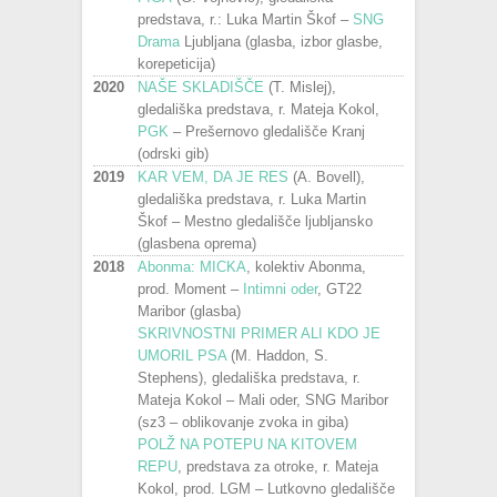
predstava, r.: Luka Martin Škof –
SNG
Drama
Ljubljana (glasba, izbor glasbe,
korepeticija)
2020
NAŠE SKLADIŠČE
(T. Mislej),
gledališka predstava, r. Mateja Kokol,
PGK
– Prešernovo gledališče Kranj
(odrski gib)
2019
KAR VEM, DA JE RES
(A. Bovell),
gledališka predstava, r. Luka Martin
Škof – Mestno gledališče ljubljansko
(glasbena oprema)
2018
Abonma: MICKA
, kolektiv Abonma,
prod. Moment –
Intimni oder
, GT22
Maribor (glasba)
SKRIVNOSTNI PRIMER ALI KDO JE
UMORIL PSA
(M. Haddon, S.
Stephens), gledališka predstava, r.
Mateja Kokol – Mali oder, SNG Maribor
(sz3 – oblikovanje zvoka in giba)
POLŽ NA POTEPU NA KITOVEM
REPU
, predstava za otroke, r. Mateja
Kokol, prod. LGM – Lutkovno gledališče