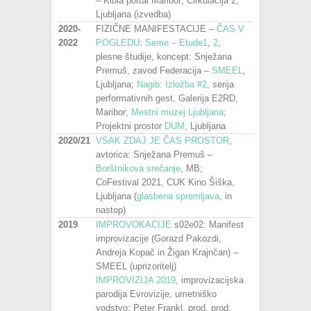
– Kibla portal Maribor; Cirkulacija 2,
Ljubljana (izvedba)
2020-
FIZIČNE MANIFESTACIJE –
ČAS V
2022
POGLEDU
:
Seme – Etude
1
,
2
,
plesne študije, koncept: Snježana
Premuš, zavod Federacija –
SMEEL
,
Ljubljana;
Nagib: Izložba #2
, serija
performativnih gest, Galerija E2RD,
Maribor;
Mestni muzej Ljubljana
;
Projektni prostor
DUM
, Ljubljana
2020/21
VSAK ZDAJ JE ČAS PROSTOR
,
avtorica: Snježana Premuš –
Borštnikova srečanje
, MB;
CoFestival 2021, CUK Kino Šiška,
Ljubljana (
glasbena spremljava
, in
nastop)
2019
IMPROVOKACIJE
s02e02: Manifest
improvizacije (Gorazd Pakozdi,
Andreja Kopač in Žigan Krajnčan) –
SMEEL (uprizoritelj)
IMPROVIZIJA 2019
, improvizacijska
parodija Evrovizije, umetniško
vodstvo: Peter Frankl, prod. prod.