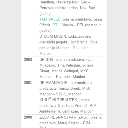
Hamilton, Univerza Novi Sad –
Petrovaradinska utrdba, Novi Sad
(
video
)
TAM DALEČ
, plesna predstava, Sinja
Ožbolt,
PTL
, Maska – PTL (nastop in
glasba)
D TAJM MAŠIN, izobraževalno
gledališki projekt, Igor Bračič, Prva
gimnazija Maribor –
Prvi oder
,
Maribor
2003
UR-BUS, plesna predstava, Ivan
Mijačević, Tina Valentan, Simon
Šimat, Matjaž Weingerl, MKC
Maribor – Prvi oder, Maribor
2001
RE-EMANACIJE, intermedijska
predstava, Tomaž Brenk, MKC
Maribor – ŠTUK, Maribor
KLJUČ-NI TRENUTEK, plesna
predstava, Snježana Premuš, PIM –
Amfiteater II. gimnazije, Maribor
2000
ZELO RESNA STVAR (ZRS.), plesna
predstava, Matej Kejžar – PIM –