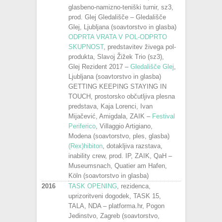
glasbeno-namizno-teniški turnir, sz3,
prod. Glej Gledališče – Gledališče
Glej, Ljubljana (soavtorstvo in glasba)
ODPRTA VRATA V POL-ODPRTO
SKUPNOST
, predstavitev živega pol-
produkta, Slavoj Žižek Trio (sz3),
Glej Rezident 2017 –
Gledališče Glej
,
Ljubljana (soavtorstvo in glasba)
GETTING KEEPING STAYING IN
TOUCH, prostorsko občutljiva plesna
predstava, Kaja Lorenci, Ivan
Mijačević, Amigdala, ZAIK –
Festival
Periferico
, Villaggio Artigiano,
Modena (soavtorstvo, ples, glasba)
(Rex)hibiton
, dotakljiva razstava,
inability crew, prod. IP, ZAIK, QaH –
Museumsnach, Quatier am Hafen,
Köln (soavtorstvo in glasba)
2016
TASK OPENING
, rezidenca,
uprizoritveni dogodek, TASK 15,
TALA, NDA – platforma.hr, Pogon
Jedinstvo, Zagreb (soavtorstvo,