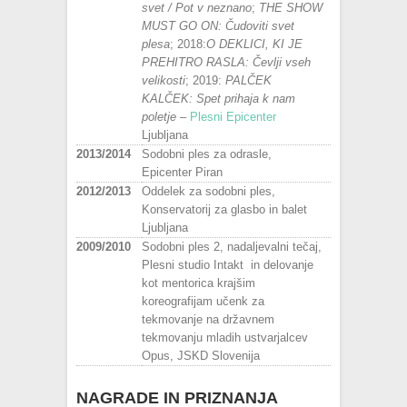
svet / Pot v neznano
;
THE SHOW
MUST GO ON: Čudoviti svet
plesa
; 2018:
O DEKLICI, KI JE
PREHITRO RASLA: Čevlji vseh
velikosti
; 2019:
PALČEK
KALČEK: Spet prihaja k nam
poletje
–
Plesni Epicenter
Ljubljana
2013/2014
Sodobni ples za odrasle,
Epicenter Piran
2012/2013
Oddelek za sodobni ples,
Konservatorij za glasbo in balet
Ljubljana
2009/2010
Sodobni ples 2, nadaljevalni tečaj,
Plesni studio Intakt in delovanje
kot mentorica krajšim
koreografijam učenk za
tekmovanje na državnem
tekmovanju mladih ustvarjalcev
Opus, JSKD Slovenija
NAGRADE IN PRIZNANJA