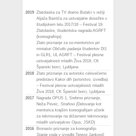
2019
Zlatolaska za TV dramo
Butalci
v režiji
Aljaža Bastiča za ustvarjalne dosežke v
študijskem letu 2017/18 – Festival 19.
Zlatolaske, študentska nagrada AGRFT
(koreografinja)
Zlato priznanje za so-mentorstvo pri
miniaturi
Občutki padanja
študentov DI1
in GLR1, UL AGRFT – Festival plesne
ustvarjalnosti mladih Živa 2019, CK
Španski borci, Ljubljana
2018
Zlato priznanje za avtorsko celovečerno
predstavo
Kakor dih
(avtorstvo, izvedba)
– Festival plesne ustvarjalnosti mladih
Živa 2018, CK Španski borci, Ljubljana
2017
Nagrada OPUS 1, Srebrno priznanje,
Neža Pevec,
Strahovi (
Delovanje kot
mentorica krajšim koreografijam učenk
za tekmovanje na državnem tekmovanju
mladih ustvarjalcev Opus, JSKD)
2016
Bronasto priznanje za koreografijo
Stanje voda
v izvedbi Tereze Jankovič