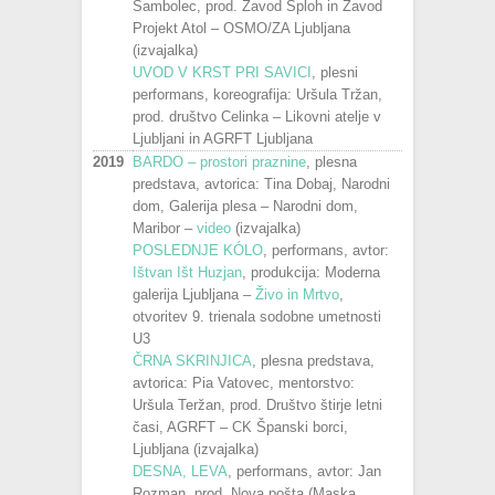
Sambolec, prod. Zavod Sploh in Zavod
Projekt Atol – OSMO/ZA Ljubljana
(izvajalka)
UVOD V KRST PRI SAVICI
, plesni
performans, koreografija: Uršula Tržan,
prod. društvo Celinka – Likovni atelje v
Ljubljani in AGRFT Ljubljana
2019
BARDO – prostori praznine
, plesna
predstava, avtorica: Tina Dobaj, Narodni
dom, Galerija plesa – Narodni dom,
Maribor –
video
(izvajalka)
POSLEDNJE KÓLO
, performans, avtor:
Ištvan Išt Huzjan
, produkcija: Moderna
galerija Ljubljana –
Živo in Mrtvo
,
otvoritev 9. trienala sodobne umetnosti
U3
ČRNA SKRINJICA
, plesna predstava,
avtorica: Pia Vatovec, mentorstvo:
Uršula Teržan, prod. Društvo štirje letni
časi, AGRFT – CK Španski borci,
Ljubljana (izvajalka)
DESNA, LEVA
, performans, avtor: Jan
Rozman, prod. Nova pošta (Maska,