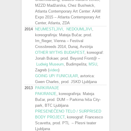
MZZD Madžarska, Chez Bushwick,
Atlanta Contemporary Art Center: AAM
Expo 2015 – Atlanta Contemporary Art
Center, Atlanta, ZDA
2014
NEUMESTLJIVI, NEDOUMLJIVI
,
koreografinja: Mateja Bučar, prod.
Im_flieger, Vienna – Festival
Crossbreeds 2014, Dunaj, Avstrija
OTHER MYTHS BUDAPEST
, koreograf:
Jonah Bokaer, prod. Beyond Front@ –
Ludwig Museum
, Budimpešta;
MSU
,
Zagreb (
video
)
GOING UP/ FUNICULAR
, avtorica:
Gwen Charles, prod. JSKD Ljubljana
2013
PARKIRANJE
PAKIRANJE
, koreografinja: Mateja
Bučar, prod. DUM – Parkirna hiša City-
park, BTC Ljubljana
PRESENEČENO TELO / SURPRISED
BODY PROJECT
, koreograf: Francesco
Scavetta, prod. PTL – Plesni teater
Ljubljana