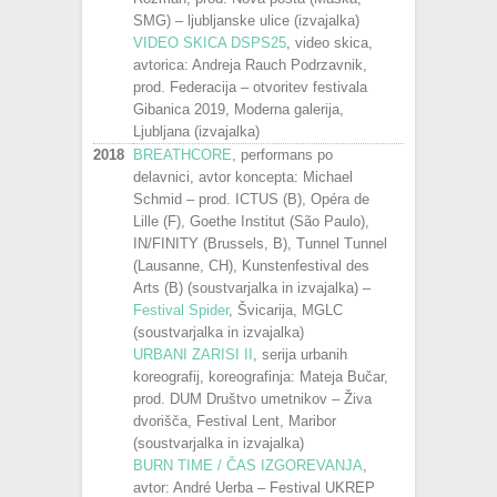
SMG) – ljubljanske ulice (izvajalka)
VIDEO SKICA DSPS25
, video skica,
avtorica: Andreja Rauch Podrzavnik,
prod. Federacija – otvoritev festivala
Gibanica 2019, Moderna galerija,
Ljubljana (izvajalka)
2018
BREATHCORE
, performans po
delavnici, avtor koncepta: Michael
Schmid – prod. ICTUS (B), Opéra de
Lille (F), Goethe Institut (São Paulo),
IN/FINITY (Brussels, B), Tunnel Tunnel
(Lausanne, CH), Kunstenfestival des
Arts (B) (soustvarjalka in izvajalka) –
Festival Spider
, Švicarija, MGLC
(soustvarjalka in izvajalka)
URBANI ZARISI II
, serija urbanih
koreografij, koreografinja: Mateja Bučar,
prod. DUM Društvo umetnikov – Živa
dvorišča, Festival Lent, Maribor
(soustvarjalka in izvajalka)
BURN TIME / ČAS IZGOREVANJA
,
avtor: André Uerba – Festival UKREP