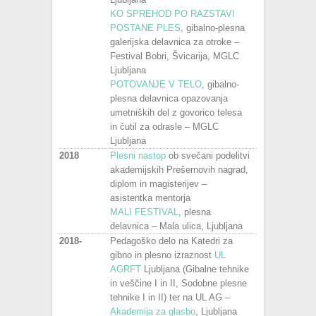
KO SPREHOD PO RAZSTAVI
POSTANE PLES
, gibalno-plesna
galerijska delavnica za otroke –
Festival Bobri, Švicarija, MGLC
Ljubljana
POTOVANJE V TELO
, gibalno-
plesna delavnica opazovanja
umetniških del z govorico telesa
in čutil za odrasle – MGLC
Ljubljana
2018
Plesni nastop
ob svečani podelitvi
akademijskih Prešernovih nagrad,
diplom in magisterijev –
asistentka mentorja
MALI FESTIVAL
, plesna
delavnica – Mala ulica, Ljubljana
2018-
Pedagoško delo na Katedri za
gibno in plesno izraznost
UL
AGRFT
Ljubljana (Gibalne tehnike
in veščine I in II, Sodobne plesne
tehnike I in II) ter na UL AG –
Akademija za glasbo
, Ljubljana