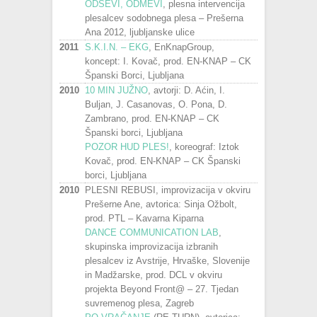
ODSEVI, ODMEVI
, plesna intervencija
plesalcev sodobnega plesa – Prešerna
Ana 2012, ljubljanske ulice
2011
S.K.I.N. – EKG
, EnKnapGroup,
koncept: I. Kovač, prod. EN-KNAP – CK
Španski Borci, Ljubljana
2010
10 MIN JUŽNO
, avtorji: D. Aćin, I.
Buljan, J. Casanovas, O. Pona, D.
Zambrano, prod. EN-KNAP – CK
Španski borci, Ljubljana
POZOR HUD PLES!
, koreograf: Iztok
Kovač, prod. EN-KNAP – CK Španski
borci, Ljubljana
2010
PLESNI REBUSI, improvizacija v okviru
Prešerne Ane, avtorica: Sinja Ožbolt,
prod. PTL – Kavarna Kiparna
DANCE COMMUNICATION LAB
,
skupinska improvizacija izbranih
plesalcev iz Avstrije, Hrvaške, Slovenije
in Madžarske, prod. DCL v okviru
projekta Beyond Front@ – 27. Tjedan
suvremenog plesa, Zagreb