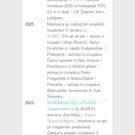
miniatura 2026 za kategorije XXS,
XS in S duet – CK Španski borci,
Ljubljana
2025
Mentorica pri zaključnih projektih
študentov 3. letnika
UL
AGRFT
:
Piti ali ne piti
– avtorji in
izvajalci Urban Brenčič, Neža
Dvorščak in Jakob Podjavoršek /
Prebujene
– avtorja in izvajalca
Čarna Lampret in Nejc Kravos /
Prekletstvo iz Hoških globin
–
avtorja in izvajalca Peter
Podgoršek in Marko Rafolt /
Prerokba
– avtorja in izvajalca
Aleksandar Jovanovski in Jure
Šimonka
2023
SPREMINJEVALCI PODOB /
Shapeshifters
( UL AGRFT),
avtorica: Ana Meljo –
Plesni
Teater Ljubljana
(mentorica za gib
pri magistrski predstava)
Zaključni projekti študentov 3.