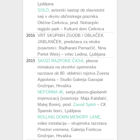
Ljubljana
SOLO
, avtorski nastop ob slavnostni
seji v okviru občinskega praznika
Občine Cerknica, prod. Notranjski
regijski park – Kulturni dom Cerknica
2016
VRT SKUPNIH ZGODB / OBLAČEK
JABLANČEK, predstava za otroke
(soavtorici: Radharani Pernarčič, Nina
Pertot Weis) – vrtec Ledina, Ljubljana
2015
SKOZI RAZPOKE ČASA
, plesna
miniatura na otvoritvi spominske
razstave ob 80. obletnici rojstva Zvesta
Appolonia – Studio Galerija Gasspar
Grožnjan, Hrvaška
NEFORMA 46
, serija plesno-glasbenih
improvizacij (soavtorja: Maja Kalafatić,
Matej Bonin), prod.
Zavod Sploh
– CK
Španski borci, Ljubljana
ROLLING DOWN MEMORY LANE
,
video instalacija – skupinska razstava
Prostori vremena
, Galerija Fonticus
Grožnjan, Hrvaška