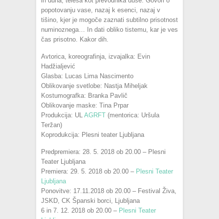
in duha, telesa kot prevodnika duše. Govori o
popotovanju vase, nazaj k esenci, nazaj v
tišino, kjer je mogoče zaznati subtilno prisotnost
numinoznega… In dati obliko tistemu, kar je ves
čas prisotno. Kakor dih.
Avtorica, koreografinja, izvajalka: Evin
Hadžialjević
Glasba: Lucas Lima Nascimento
Oblikovanje svetlobe: Nastja Miheljak
Kostumografka: Branka Pavlič
Oblikovanje maske: Tina Prpar
Produkcija: UL
AGRFT
(mentorica: Uršula
Teržan)
Koprodukcija: Plesni teater Ljubljana
Predpremiera: 28. 5. 2018 ob 20.00 – Plesni
Teater Ljubljana
Premiera: 29. 5. 2018 ob 20.00 –
Plesni Teater
Ljubljana
Ponovitve: 17.11.2018 ob 20.00 – Festival Živa,
JSKD, CK Španski borci, Ljubljana
6 in 7. 12. 2018 ob 20.00 –
Plesni Teater