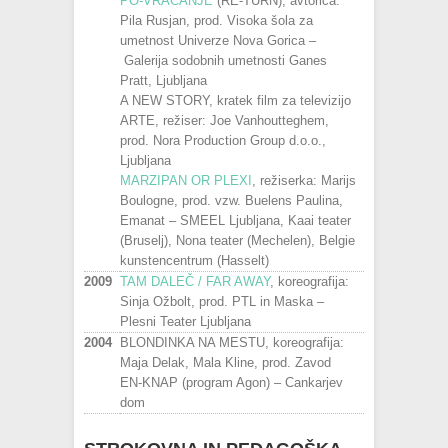
PO-VRAČANJE
(RE-TURN), avtorica:
Pila Rusjan, prod. Visoka šola za
umetnost Univerze Nova Gorica –
Galerija sodobnih umetnosti Ganes
Pratt, Ljubljana
A NEW STORY, kratek film za televizijo
ARTE, režiser: Joe Vanhoutteghem,
prod. Nora Production Group d.o.o.,
Ljubljana
MARZIPAN OR PLEXI
, režiserka: Marijs
Boulogne, prod. vzw. Buelens Paulina,
Emanat – SMEEL Ljubljana, Kaai teater
(Bruselj), Nona teater (Mechelen), Belgie
kunstencentrum (Hasselt)
2009
TAM DALEČ / FAR AWAY
, koreografija:
Sinja Ožbolt, prod. PTL in Maska –
Plesni Teater Ljubljana
2004
BLONDINKA NA MESTU, koreografija:
Maja Delak, Mala Kline, prod. Zavod
EN-KNAP (program Agon) – Cankarjev
dom