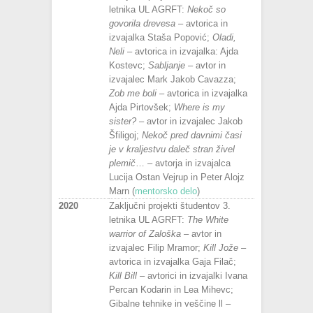
letnika UL AGRFT:
Nekoč so
govorila drevesa
– avtorica in
izvajalka Staša Popović;
Oladi,
Neli
– avtorica in izvajalka: Ajda
Kostevc;
Sabljanje
– avtor in
izvajalec Mark Jakob Cavazza;
Zob me boli
– avtorica in izvajalka
Ajda Pirtovšek;
Where is my
sister?
– avtor in izvajalec Jakob
Šfiligoj;
Nekoč pred davnimi časi
je v kraljestvu daleč stran živel
plemič
… – avtorja in izvajalca
Lucija Ostan Vejrup in Peter Alojz
Marn (
mentorsko delo
)
2020
Zaključni projekti študentov 3.
letnika UL AGRFT:
The White
warrior of Zaloška
– avtor in
izvajalec Filip Mramor;
Kill Jože
–
avtorica in izvajalka Gaja Filač;
Kill Bill
– avtorici in izvajalki Ivana
Percan Kodarin in Lea Mihevc;
Gibalne tehnike in veščine ll –