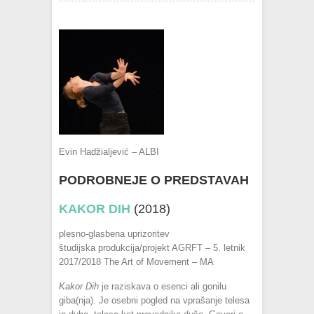
Evin Hadžialjević – ALBI
PODROBNEJE O PREDSTAVAH
KAKOR DIH
(2018)
plesno-glasbena uprizoritev
študijska produkcija/projekt AGRFT – 5. letnik
2017/2018 The Art of Movement – MA
Kakor Dih
je raziskava o esenci ali gonilu
giba(nja). Je osebni pogled na vprašanje telesa