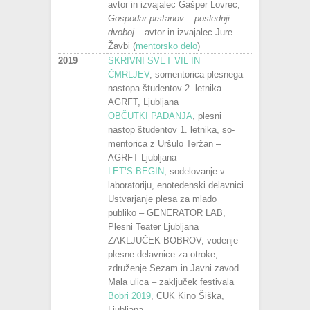
avtor in izvajalec Gašper Lovrec;
Gospodar prstanov – poslednji
dvoboj
– avtor in izvajalec Jure
Žavbi (
mentorsko delo
)
2019
SKRIVNI SVET VIL IN
ČMRLJEV
, somentorica plesnega
nastopa študentov 2. letnika –
AGRFT, Ljubljana
OBČUTKI PADANJA
, plesni
nastop študentov 1. letnika, so-
mentorica z Uršulo Teržan –
AGRFT Ljubljana
LET’S BEGIN
, sodelovanje v
laboratoriju, enotedenski delavnici
Ustvarjanje plesa za mlado
publiko – GENERATOR LAB,
Plesni Teater Ljubljana
ZAKLJUČEK BOBROV, vodenje
plesne delavnice za otroke,
združenje Sezam in Javni zavod
Mala ulica – zaključek festivala
Bobri 2019
, CUK Kino Šiška,
Ljubljana