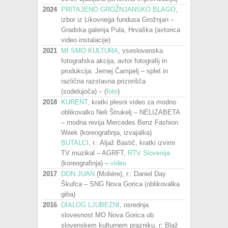
2024
PRITAJENO GROŽNJANSKO BLAGO
,
izbor iz Likovnega fundusa Grožnjan –
Gradska galerija Pula, Hrvaška (avtorica
video instalacije)
2021
MI SMO KULTURA
, vseslovenska
fotografska akcija, avtor fotografij in
produkcija: Jernej Čampelj – splet in
različna razstavna prizorišča
(sodelujoča) – (
foto
)
2018
KURENT
, kratki plesni video za modno
oblikovalko Neli Štrukelj – NELIZABETA
– modna revija Mercedes Benz Fashion
Week (koreografinja, izvajalka)
BUTALCI
, r.: Aljaž Bastič, kratki izvirni
TV muzikal – AGRFT,
RTV Slovenija
(koreografinja) –
video
2017
DON JUAN
(Molière), r.: Daniel Day
Škufca – SNG Nova Gorica (oblikovalka
giba)
2016
DIALOG LJUBEZNI
, osrednja
slovesnost MO Nova Gorica ob
slovenskem kulturnem prazniku, r: Blaž