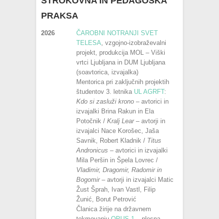
STROKOVNA IN PEDAGOŠKA
PRAKSA
2026
ČAROBNI NOTRANJI SVET
TELESA
, vzgojno-izobraževalni
projekt, produkcija MOL – Viški
vrtci Ljubljana in DUM Ljubljana
(soavtorica, izvajalka)
Mentorica pri zaključnih projektih
študentov 3. letnika
UL AGRFT
:
Kdo si zasluži krono
– avtorici in
izvajalki Brina Rakun in Ela
Potočnik /
Kralj Lear
– avtorji in
izvajalci Nace Korošec, Jaša
Savnik, Robert Kladnik /
Titus
Andronicus
– avtorici in izvajalki
Mila Peršin in Špela Lovrec /
Vladimir, Dragomir, Radomir in
Bogomir
– avtorji in izvajalci Matic
Žust Šprah, Ivan Vastl, Filip
Žunić, Borut Petrović
Članica žirije na državnem
tekmovanju
OPUS 1
– plesna