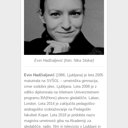
Evin Hadžialjević (foto: Nika Slokar)
Evin Hadžialjević
(1986, Ljubljana) je leta 2005
maturirala na SVŠGL – umetniška gimnazija,
smer sodobni ples, Ljubljana. Leta 2008 je z
odliko diplomirala na triletnem Univerzitetnem
programu BA(Hons) plesno gledališče, Laban,
London. Leta 2014 je zaključila pedagoško-
andragoško izobraževanje na Pedagoški
fakulteti Koper. Leta 2018 je pridobila naziv
magistra umetnosti giba na Akademiji za
gledališče, radio, film in televizijo v Ljubljani in