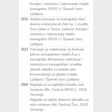
Kociper / mentorica / tekmovanje mladih
koreografov OPUS 1 / Španski borci
Ljubljana
2015
Srebrno priznanje za koreografijo
Med
dvema svetovoma ali Zlati rez
v izvedbi
Eve Lobnik in Tereze Jankovič Kociper /
mentorica / tekmovanje mladih
koreografov OPUS 1 / Španski borci
Ljubljana
2013
Priznanje za sodelovanje na festivalu
plesne ustvarjalnosti mladih Živa s
koreografijo
Misteriozno vijoličasta
/
mentorica in koreografinja / izvedba
plesalk oddelka za sodobni ples
Konservatorija za glasbo in balet
Ljubljana / Španski borci Ljubljana
2009
Nagrada za za najboljšo izvedbo solo
miniature
Albi
, Festival
OPUS 1, JSKD
Slovenija
Nagrada za najbolj obetavno plesalko za
solo miniaturo
Albi
,
Festival Živa, JSKD
Slovenija