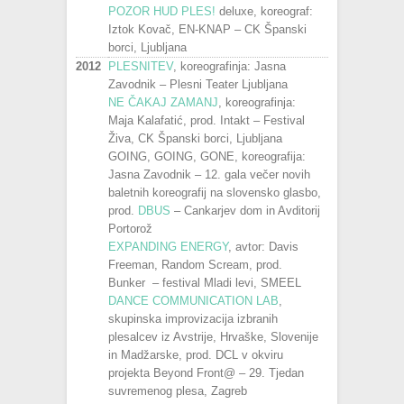
POZOR HUD PLES!
deluxe, koreograf:
Iztok Kovač, EN-KNAP – CK Španski
borci, Ljubljana
2012
PLESNITEV
, koreografinja: Jasna
Zavodnik – Plesni Teater Ljubljana
NE ČAKAJ ZAMANJ
, koreografinja:
Maja Kalafatić, prod. Intakt – Festival
Živa, CK Španski borci, Ljubljana
GOING, GOING, GONE, koreografija:
Jasna Zavodnik – 12. gala večer novih
baletnih koreografij na slovensko glasbo,
prod.
DBUS
– Cankarjev dom in Avditorij
Portorož
EXPANDING ENERGY
, avtor: Davis
Freeman, Random Scream, prod.
Bunker – festival Mladi levi, SMEEL
DANCE COMMUNICATION LAB
,
skupinska improvizacija izbranih
plesalcev iz Avstrije, Hrvaške, Slovenije
in Madžarske, prod. DCL v okviru
projekta Beyond Front@ – 29. Tjedan
suvremenog plesa, Zagreb