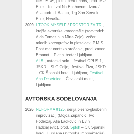
NISIJADE, plesni performans, prod. MO
Buje – festival Na Bakhovom dvoru /
Alla corte di Bacco, Trg San Servolo –
Buje, Hrvaška
2009
I TOOK MYSELF
/
PROSTOR ZA TRI
,
krajše avtorske koreografije (soavtorici:
Ajda Tomazin in Mirta Zajc), večer
mladih koreografov in plesalcev, P.M.S.
Post maturantsko srečanje, prod. zavod
Emanat – Plesni teater Ljubljana
ALBI
, avtorski solo – festival OPUS 1,
JSKD – SLG Celje; festival Živa, JSKD
– CK Španski borci, Ljubljana;
Festival
Ana Desetnica
– Čevljarski most,
Ljubljana
AVTORSKA SODELOVANJA
2026
NEFORMA #125
, serija plesno-glasbenih
improvizacij (Mojca Zupančič, Ivo
Poderžaj, Alja Lacković in Evin
Hadžialjević), prod.
Sploh
– CK Španski
borci, Ljubljana (avtorska improvizacija)