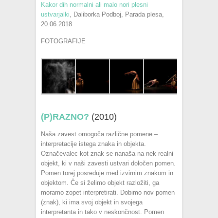
Kakor dih normalni ali malo nori plesni
ustvarjalki
, Daliborka Podboj, Parada plesa,
20.06.2018
FOTOGRAFIJE
(P)RAZNO?
(2010)
Naša zavest omogoča različne pomene –
interpretacije istega znaka in objekta.
Označevalec kot znak se nanaša na nek realni
objekt, ki v naši zavesti ustvari določen pomen.
Pomen torej posreduje med izvirnim znakom in
objektom. Če si želimo objekt razložiti, ga
moramo zopet interpretirati. Dobimo nov pomen
(znak), ki ima svoj objekt in svojega
interpretanta in tako v neskončnost. Pomen