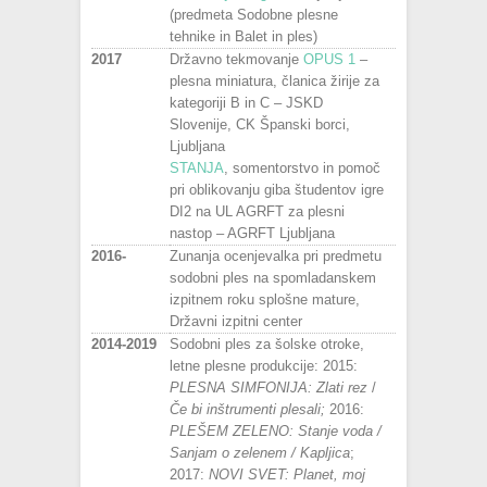
(predmeta Sodobne plesne
tehnike in Balet in ples)
2017
Državno tekmovanje
OPUS 1
–
plesna miniatura, članica žirije za
kategoriji B in C – JSKD
Slovenije, CK Španski borci,
Ljubljana
STANJA
, somentorstvo in pomoč
pri oblikovanju giba študentov igre
DI2 na UL AGRFT za plesni
nastop – AGRFT Ljubljana
2016-
Zunanja ocenjevalka pri predmetu
sodobni ples na spomladanskem
izpitnem roku splošne mature,
Državni izpitni center
2014-2019
Sodobni ples za šolske otroke,
letne plesne produkcije: 2015:
PLESNA SIMFONIJA: Zlati rez
/
Če bi inštrumenti plesali;
2016:
PLEŠEM ZELENO: Stanje voda /
Sanjam o zelenem / Kapljica
;
2017:
NOVI SVET: Planet, moj