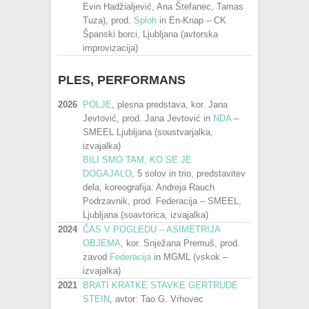
Evin Hadžialjević, Ana Štefanec, Tamas
Tuza), prod.
Sploh
in En-Knap – CK
Španski borci, Ljubljana (avtorska
improvizacija)
PLES, PERFORMANS
2026
POLJE
, plesna predstava, kor. Jana
Jevtović, prod. Jana Jevtović in
NDA
–
SMEEL Ljubljana (soustvarjalka,
izvajalka)
BILI SMO TAM, KO SE JE
DOGAJALO
, 5 solov in trio, predstavitev
dela, koreografija: Andreja Rauch
Podrzavnik, prod. Federacija – SMEEL,
Ljubljana (soavtorica, izvajalka)
2024
ČAS V POGLEDU – ASIMETRIJA
OBJEMA
, kor. Snježana Premuš, prod.
zavod
Federacija
in MGML (vskok –
izvajalka)
2021
BRATI KRATKE STAVKE GERTRUDE
STEIN
, avtor: Tao G. Vrhovec