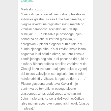
Ljubljana
Medijski odzivi:
“Kakor dih je izzvenel plesni duet plesalke in
avtorske glasbe Lucasa Lime Nascimenta, v
njegovi izvedbi na orginalnih inštrumentih ob
vizualni čarobnosti scenskih luči Nastje
Miheljak. / … / Plesalka je bosonoga, njen
prihod pa se občuti kot ton glasnika, ki
spregovori v plesni eleganci čutnih rok in v
šumih njenega diha. Ko si zavihti svoje lasno
bogastvo in si odkrije obraz, se uzre ženska
zamišljenega pogleda, tudi ponosne drže, ki se
skuša v širinah počepa stabilno zasidrati v tla.
Obstoji le za trenutek, saj njene roke in zgornji
del telesa valovijo in se nagibajo, kot bi telo
hotelo odriniti v višave, iztrgati se tlom. / … /
Plesno-glasbena predstava Kakor dih je
zanimiva po tematiki in obsegu plesno-
glasbenega zlitja, uglašenega z notranjimi
čutnimi sferami, ko se iz doživetih občutkov
izlije intimni spev dveh umetniških oblik (glasbe
in plesa).”