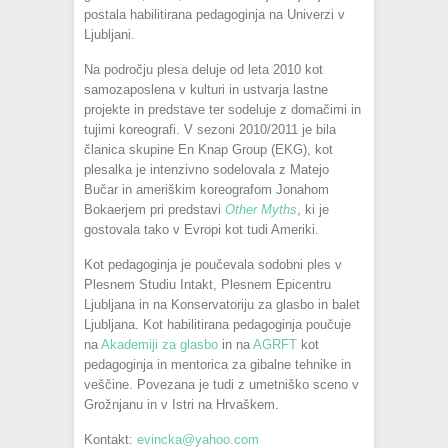
postala habilitirana pedagoginja na Univerzi v
Ljubljani.
Na področju plesa deluje od leta 2010 kot
samozaposlena v kulturi in ustvarja lastne
projekte in predstave ter sodeluje z domačimi in
tujimi koreografi. V sezoni 2010/2011 je bila
članica skupine En Knap Group (EKG), kot
plesalka je intenzivno sodelovala z Matejo
Bučar in ameriškim koreografom Jonahom
Bokaerjem pri predstavi
Other Myths
, ki je
gostovala tako v Evropi kot tudi Ameriki.
Kot pedagoginja je poučevala sodobni ples v
Plesnem Studiu Intakt, Plesnem Epicentru
Ljubljana in na Konservatoriju za glasbo in balet
Ljubljana. Kot habilitirana pedagoginja poučuje
na
Akademiji za glasbo
in na
AGRFT
kot
pedagoginja in mentorica za gibalne tehnike in
veščine. Povezana je tudi z umetniško sceno v
Grožnjanu in v Istri na Hrvaškem.
Kontakt:
evincka@yahoo.com