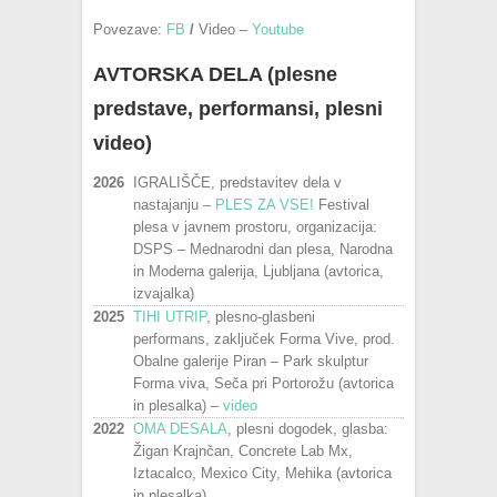
Povezave:
FB
/
Video –
Youtube
AVTORSKA DELA (plesne
predstave, performansi, plesni
video)
2026
IGRALIŠČE, predstavitev dela v
nastajanju –
PLES ZA VSE!
Festival
plesa v javnem prostoru, organizacija:
DSPS – Mednarodni dan plesa, Narodna
in Moderna galerija, Ljubljana (avtorica,
izvajalka)
2025
TIHI UTRIP
, plesno-glasbeni
performans, zaključek Forma Vive, prod.
Obalne galerije Piran – Park skulptur
Forma viva, Seča pri Portorožu (avtorica
in plesalka) –
video
2022
OMA DESALA
, plesni dogodek, glasba:
Žigan Krajnčan, Concrete Lab Mx,
Iztacalco, Mexico City, Mehika (avtorica
in plesalka)