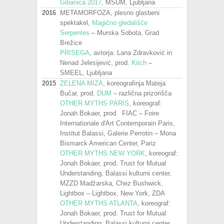
Gibanica 2017
, MSUM, Ljubljana
2016
METAMORFOZA, plesno glasbeni
spektakel,
Magično gledališče
Serpentes
– Murska Sobota, Grad
Brežice
PRISEGA
, avtorja: Lana Zdravković in
Nenad Jelesijević, prod.
Kitch
–
SMEEL, Ljubljana
2015
ZELENA MIZA
, koreografinja Mateja
Bučar, prod.
DUM
– različna prizorišča
OTHER MYTHS PARIS
, koreograf:
Jonah Bokaer, prod. FIAC – Foire
Internationale d'Art Contemporain Paris,
Institut Balassi, Galerie Perrotin – Mona
Bismarck American Center, Pariz
OTHER MYTHS NEW YORK
, koreograf:
Jonah Bokaer, prod. Trust for Mutual
Understanding, Balassi kulturni center,
MZZD Madžarska, Chez Bushwick,
Lightbox – Lightbox, New York, ZDA
OTHER MYTHS ATLANTA
, koreograf:
Jonah Bokaer, prod. Trust for Mutual
Understanding, Balassi kulturni center,