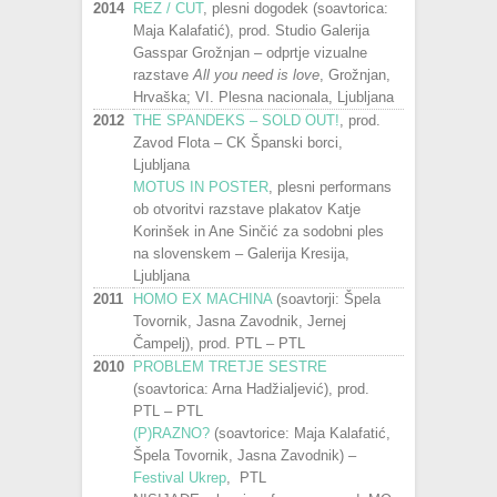
2014
REZ / CUT
, plesni dogodek (soavtorica:
Maja Kalafatić), prod. Studio Galerija
Gasspar Grožnjan – odprtje vizualne
razstave
All you need is love
, Grožnjan,
Hrvaška; VI. Plesna nacionala, Ljubljana
2012
THE SPANDEKS – SOLD OUT!
, prod.
Zavod Flota – CK Španski borci,
Ljubljana
MOTUS IN POSTER
, plesni performans
ob otvoritvi razstave plakatov Katje
Korinšek in Ane Sinčić za sodobni ples
na slovenskem – Galerija Kresija,
Ljubljana
2011
HOMO EX MACHINA
(soavtorji: Špela
Tovornik, Jasna Zavodnik, Jernej
Čampelj), prod. PTL – PTL
2010
PROBLEM TRETJE SESTRE
(soavtorica: Arna Hadžialjević), prod.
PTL – PTL
(P)RAZNO?
(soavtorice: Maja Kalafatić,
Špela Tovornik, Jasna Zavodnik) –
Festival Ukrep
, PTL