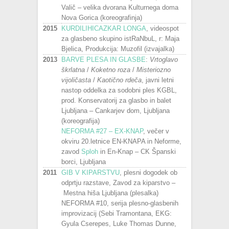
Valič – velika dvorana Kulturnega doma
Nova Gorica (koreografinja)
2015
KURDILIHICAZKAR LONGA
, videospot
za glasbeno skupino istRaNbuL, r: Maja
Bjelica, Produkcija: Muzofil (izvajalka)
2013
BARVE PLESA IN GLASBE
:
Vrtoglavo
škrlatna
/
Koketno roza
/
Misteriozno
vijoličasta
/
Kaotično rdeča
, javni letni
nastop oddelka za sodobni ples KGBL,
prod. Konservatorij za glasbo in balet
Ljubljana – Cankarjev dom, Ljubljana
(koreografija)
NEFORMA #27 – EX-KNAP
, večer v
okviru 20.letnice EN-KNAPA in Neforme,
zavod
Sploh
in En-Knap – CK Španski
borci, Ljubljana
2011
GIB V KIPARSTVU
, plesni dogodek ob
odprtju razstave, Zavod za kiparstvo –
Mestna hiša Ljubljana (plesalka)
NEFORMA #10, serija plesno-glasbenih
improvizacij (Sebi Tramontana, EKG:
Gyula Cserepes, Luke Thomas Dunne,