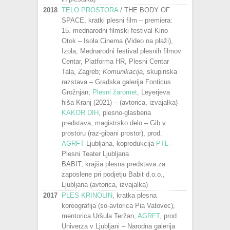
2018
TELO PROSTORA
/ THE BODY OF
SPACE, kratki plesni film – premiera:
15. mednarodni filmski festival Kino
Otok – Isola Cinema (Video na plaži),
Izola; Mednarodni festival plesnih filmov
Centar, Platforma HR, Plesni Centar
Tala, Zagreb;
Komunikacija
, skupinska
razstava – Gradska galerija Fonticus
Grožnjan;
Plesni žaromet
, Leyerjeva
hiša Kranj (2021) – (avtorica, izvajalka)
KAKOR DIH
, plesno-glasbena
predstava, magistrsko delo – Gib v
prostoru (raz-gibani prostor), prod.
AGRFT
Ljubljana, koprodukcija
PTL
–
Plesni Teater Ljubljana
BABIT, krajša plesna predstava za
zaposlene pri podjetju Babit d.o.o.,
Ljubljana (avtorica, izvajalka)
2017
PLES KRINOLIN
, kratka plesna
koreografija (so-avtorica Pia Vatovec),
mentorica Uršula Teržan,
AGRFT
, prod.
Univerza v Ljubljani – Narodna galerija