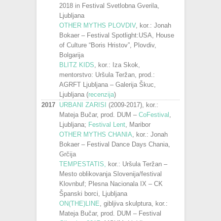
2018 in Festival Svetlobna Gverila,
Ljubljana
OTHER MYTHS PLOVDIV
, kor.: Jonah
Bokaer – Festival Spotlight:USA, House
of Culture “Boris Hristov”, Plovdiv,
Bolgarija
BLITZ KIDS
, kor.: Iza Skok,
mentorstvo: Uršula Teržan, prod.:
AGRFT Ljubljana – Galerija Škuc,
Ljubljana (
recenzija
)
2017
URBANI ZARISI
(2009-2017), kor.:
Mateja Bučar, prod. DUM –
CoFestival
,
Ljubljana;
Festival Lent
, Maribor
OTHER MYTHS CHANIA
, kor.: Jonah
Bokaer – Festival Dance Days Chania,
Grčija
TEMPESTATIS,
kor.: Uršula Teržan –
Mesto oblikovanja Slovenija/festival
Klovnbuf; Plesna Nacionala IX – CK
Španski borci, Ljubljana
ON(THE)LINE
, gibljiva skulptura, kor.:
Mateja Bučar, prod. DUM – Festival