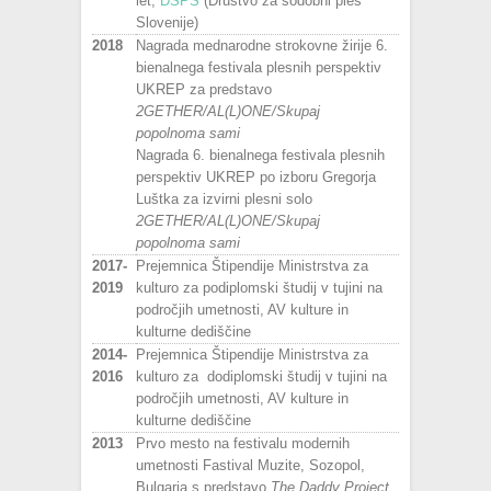
let,
DSPS
(Društvo za sodobni ples
Slovenije)
2018
Nagrada mednarodne strokovne žirije 6.
bienalnega festivala plesnih perspektiv
UKREP za predstavo
2GETHER/AL(L)ONE/Skupaj
popolnoma sami
Nagrada 6. bienalnega festivala plesnih
perspektiv UKREP po izboru Gregorja
Luštka za izvirni plesni solo
2GETHER/AL(L)ONE/Skupaj
popolnoma sami
2017-
Prejemnica Štipendije Ministrstva za
2019
kulturo za podiplomski študij v tujini na
področjih umetnosti, AV kulture in
kulturne dediščine
2014-
Prejemnica Štipendije Ministrstva za
2016
kulturo za dodiplomski študij v tujini na
področjih umetnosti, AV kulture in
kulturne dediščine
2013
Prvo mesto na festivalu modernih
umetnosti Fastival Muzite, Sozopol,
Bulgaria s predstavo
The Daddy Project