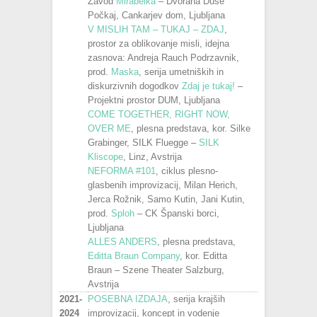
Zavod
Mirabelka
– Dvorana Duše
Počkaj, Cankarjev dom, Ljubljana
V MISLIH TAM – TUKAJ – ZDAJ
,
prostor za oblikovanje misli, idejna
zasnova: Andreja Rauch Podrzavnik,
prod.
Maska
, serija umetniških in
diskurzivnih dogodkov
Zdaj je tukaj!
–
Projektni prostor DUM, Ljubljana
COME TOGETHER, RIGHT NOW,
OVER ME
, plesna predstava, kor. Silke
Grabinger, SILK Fluegge –
SILK
Kliscope
, Linz, Avstrija
NEFORMA #101
, ciklus plesno-
glasbenih improvizacij, Milan Herich,
Jerca Rožnik, Samo Kutin, Jani Kutin,
prod.
Sploh
– CK Španski borci,
Ljubljana
ALLES ANDERS
, plesna predstava,
Editta Braun Company
, kor. Editta
Braun – Szene Theater Salzburg,
Avstrija
2021-
POSEBNA IZDAJA
, serija krajših
2024
improvizacij, koncept in vodenje