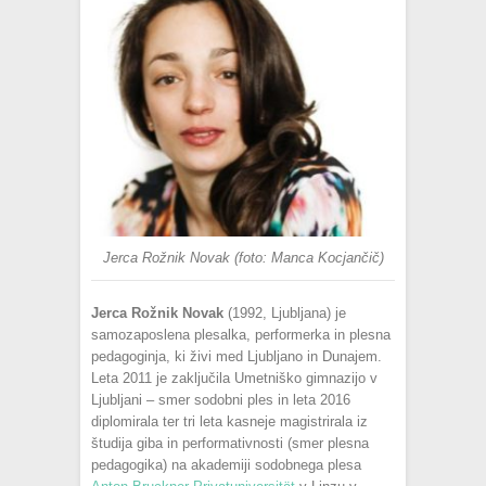
Jerca Rožnik Novak (foto: Manca Kocjančič)
Jerca Rožnik Novak
(1992, Ljubljana) je
samozaposlena plesalka, performerka in plesna
pedagoginja, ki živi med Ljubljano in Dunajem.
Leta 2011 je zaključila Umetniško gimnazijo v
Ljubljani – smer sodobni ples in leta 2016
diplomirala ter tri leta kasneje magistrirala iz
študija giba in performativnosti (smer plesna
pedagogika) na akademiji sodobnega plesa