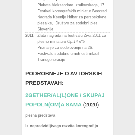
Plaketa Aleksandara Izrailovskega, 17.
Festival koreografskih miniatur Beograd
Nagrada Ksenije Hribar za perspektivne
plesalke, Društvo za sodobni ples
Slovenije
2011
Zlata nagrada na festivalu Živa 2011 za
plesno miniaturo
Op.14 n°5
Priznanje za sodelovanje na 26.
Festivalu sodobne umetnosti mladih
Transgeneracije
PODROBNEJE
O AVTORSKIH
PREDSTAVAH:
2GETHER/AL(L)ONE / SKUPAJ
POPOLN(OM)A SAMA
(2020)
plesna predstava
Iz nepredvidljivega razvita koreografija