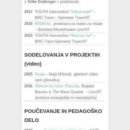
s
Silke Grabinger
v predstavah:
2017
YOUTH Intervention "
Ankommen
" –
BRG Traun – Spinnerei Traun/AT
2016
RADIKAL
, predstava za teater za mlade
– Backbox/Musiktheater Linz/AT
2015
YOUTH Intervention "
Rescue me
" –
BRG Traun-Spinnerei Traun/AT
SODELOVANJA V PROJEKTIH
(video)
2025
Svoja
– Maja Mišmaš, glasbeni video
spot (plesalka)
2016
Oblivion by Astor Piazzola
, Bogdan
Bacanu & The Wave Quartet – Linz/AT
(avtorica koreografije in nastopajoča)
POUČEVANJE IN PEDAGOŠKO
DELO