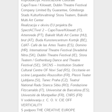
Koprodukcija: Associazione Culturale
CapoTrave / Kilowatt, Dublin Theatre Festival
Company Limited By Guarantee, Göteborgs
Stads Kulturförvaltning/ Stora Teatern, Bakelit
Multi Art Center
Realizacija v okviru EU projekta Be
SpectACTive! 2 – CapoTrave/Kilowatt (IT),
Artemrede (PT), Bakelit Multi Art Center (HU),
brut (AT), Buda Kunstencentrum Kortrijk (BE),
CdAT- Cafè de las Artes Teatro (ES), Domino
(HR), International Theatre Festival Divadelná
Nitra (SK), Dublin Theatre Festival (IE), Stora
Teatern / Gothenburg Dance and Theatre
Festival (SE), SKCNS – Institution Student
Cultural Centre OF Novi Sad (RS), Occitanie en
scène Languedoc-Roussillon (FR), Plesni Teater
Ljubljana (SI), Tanec Praha (CZ), Teatrul
National Radu Stanca Sibiu (RO), Fondazione
Fitzcarraldo (IT), Universitat de Barcelona (ES),
Université de Montpellier (FR), CNRS (FR)
V sodelovanju z: C. O. V. CIE OFF
VERTICALITY
S podporo:THE CREATIVE EUROPE