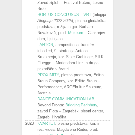
Zavod Sploh – Festival Bučno, Lesno
Brdo
HORTUS CONCLUSUS – VRT
(trilogija
Alegorije 2022-2025
), plesno-gledališka
predstava, režija in gib: Barbara
Novakovič, prod.
Muzeum
– Cankarjev
dom, Ljubljana
I ANTON
, compositional transfer
inbodied, 9. simfonija Antona
Brucknerja, kor. Silke Grabinger, SILK
Fluegge – Mariendom Linz in druga
prizorišča v Avstriji
PROXIMITY
, plesna predstava, Editta
Braun Company, kor. Editta Braun –
Performdance, ARGEkultur Salzburg,
Avstrija
DANCE COMMUNICATION LAB
,
Beyond Fronta:
Bridging Periphery
,
zavod Flota – Zagrebški plesni center,
Zagreb, Hrvaška
2023
KVARTET
, plesna predstava, kor. in
rež. videa: Magdalena Reiter, prod.