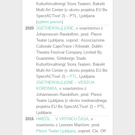
Kulturförvaltning/ Stora Teatern, Bakelit
Multi Art Center (v okviru projekta EU Be
SpectACTive! 2) – PTL, Ljubljana
(
spletni prenos
)
2020
2GETHER/AL(L)ONE
, v soavtorstvu z
Johannesom Randolfom; prod. Plesni
Teater Ljubljana, soprod.: Associazione
Culturale CapoTrave / Kilowatt, Dublin
Theatre Festival Company Limited By
Guarantee, Göteborgs Stads
Kulturförvaltning/ Stora Teatern, Bakelit
Multi Art Center (v okviru projekta EU Be
SpectACTive! 2) –
PTL
, Ljubljana
2GETHER/AL(L)ONE – VERZIJA
KORONIKA
, v soavtorstvu z
Johannesom Randolfom; prod. Plesni
Teater Ljubljana (v okviru mednarodnega
projekta EU Be SpectACTive! 2) – PTL,
Ljubljana
2016
HWEŌL… V VRTINCU ČASA
, v
soavtorstu z Leonom Maričem; prod.
Plesni Teater Ljubljana
, soprod. Cie. Off