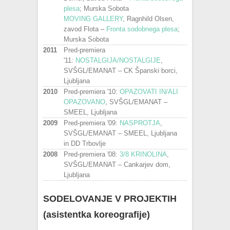
plesa
; Murska Sobota
MOVING GALLERY
, Ragnhild Olsen,
zavod Flota –
Fronta sodobnega plesa
;
Murska Sobota
2011
Pred-premiera
'11:
NOSTALGIJA/NOSTALGIJE
,
SVŠGL/EMANAT – CK Španski borci,
Ljubljana
2010
Pred-premiera '10:
OPAZOVATI IN/ALI
OPAZOVANO
, SVŠGL/EMANAT –
SMEEL, Ljubljana
2009
Pred-premiera '09:
NASPROTJA
,
SVŠGL/EMANAT – SMEEL, Ljubljana
in DD Trbovlje
2008
Pred-premiera '08:
3/8 KRINOLINA
,
SVŠGL/EMANAT – Cankarjev dom,
Ljubljana
SODELOVANJE V PROJEKTIH
(asistentka koreografije)