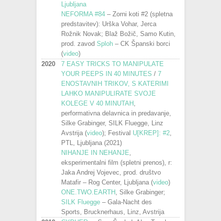
Ljubljana
NEFORMA #84
– Zorni koti #2 (spletna
predstavitev): Urška Vohar, Jerca
Rožnik Novak; Blaž Božič, Samo Kutin,
prod. zavod
Sploh
– CK Španski borci
(
video
)
2020
7 EASY TRICKS TO MANIPULATE
YOUR PEEPS IN 40 MINUTES
/
7
ENOSTAVNIH TRIKOV, S KATERIMI
LAHKO MANIPULIRATE SVOJE
KOLEGE V 40 MINUTAH
,
performativna delavnica in predavanje,
Silke Grabinger, SILK Fluegge, Linz
Avstrija (
video
); Festival
U[KREP]: #2
,
PTL, Ljubljana (2021)
NIHANJE IN NEHANJE
,
eksperimentalni film (spletni prenos), r:
Jaka Andrej Vojevec, prod. društvo
Matafir – Rog Center, Ljubljana (
video
)
ONE.TWO.EARTH
, Silke Grabinger;
SILK Fluegge
– Gala-Nacht des
Sports, Brucknerhaus, Linz, Avstrija