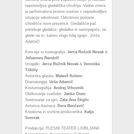
neponovljiva gledališka izkušnja. Vedno znova
je performativni prostor soočen z nepredvidljivo
situacijo odsotnosti. Odsotnost postane
izhodišče nove prezence. Gledališče pač
potrebuje gledalce, gledalke in nastopajoče, ne
glede na to, katero vlogo kdaj igrajo.
(Urša
Adamič)
Koncept in koreografija:
Jerca Rožnik Novak
&
Johannes Randolf
Izvajalki:
Jerca Rožnik Novak
&
Veronika
Tököly
Avtorska glasba:
Matevž Kolenc
Dramaturgija:
Urša Adamič
Kostumografija:
Andrej Vrhovnik
Oblikovanje svetlobe:
Janko Oven
Svetovanje za igro:
Zala Ana Štiglic
Avtorica ilustracij:
Dora Benčevič
Kreativna in izvršna producentka:
Katja
Somrak
Produkcija: PLESNI TEATER LJUBLJANA