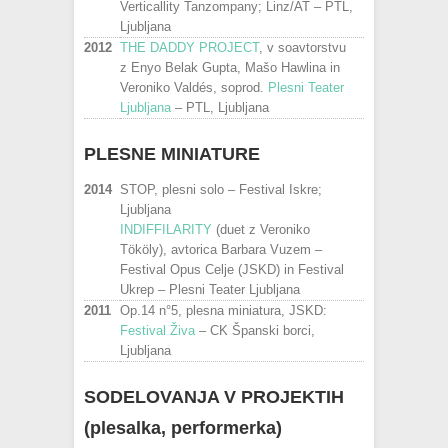
Verticallity Tanzompany; Linz/AT – PTL,
Ljubljana
2012
THE DADDY PROJECT
, v soavtorstvu
z Enyo Belak Gupta, Mašo Hawlina in
Veroniko Valdés, soprod.
Plesni Teater
Ljubljana
– PTL, Ljubljana
PLESNE MINIATURE
2014
STOP, plesni solo – Festival Iskre;
Ljubljana
INDIFFILARITY
(duet z Veroniko
Tököly), avtorica Barbara Vuzem –
Festival Opus Celje (JSKD) in Festival
Ukrep – Plesni Teater Ljubljana
2011
Op.14 n°5, plesna miniatura, JSKD:
Festival Živa
– CK Španski borci,
Ljubljana
S
ODELOVANJA V PROJEKTIH
(plesalka
,
performerka)