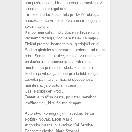
stanj izčrpanosti, hkrati ustvarja atmosfero, v
kateri se lahko izgubiš v …
Tir telesa je krožnica, telo je Hweōl; okrogla
naprava, ki se vrti okoli svoje osi in poganja
stvari naprej …
Kaj pomeni ostati individualen v kroženju in
večnem vračanju, kdo nam narekuje mejo?
Fizični prostor, lastno telo ali gledajoči drugi …
Sedem gledalcev v prostoru, sedem struktur na
odru. Sedem je iskalec, mislec, v nenehnem
poskušanju razumevanja zastrtih resnic,
medtem ko je realnost skrita za iluzijami.
Sedem je vibracija in energija kolektivnega
zavedanja, intuicija, fizična sposobnost,
manifestacija prostora in časa …
Čas je sploščen krog …
Teater je mlečna cesta, po kateri nenehno
krožimo tisti, ki si želimo drugam …
Avtorstvo, koreografija in izvedba:
Jerca
Rožnik Novak
,
Leon Marič
Avtorska glasba in izvedba:
Kai Strobel
Posnetek glasbe:
Marc Strobel