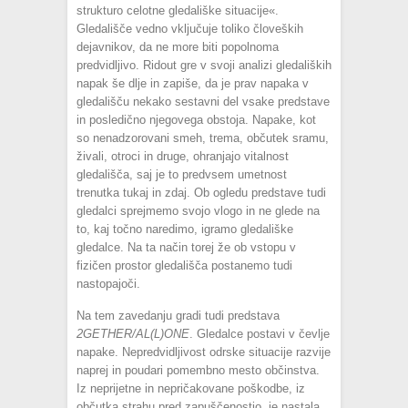
strukturo celotne gledališke situacije«.
Gledališče vedno vključuje toliko človeških
dejavnikov, da ne more biti popolnoma
predvidljivo. Ridout gre v svoji analizi gledaliških
napak še dlje in zapiše, da je prav napaka v
gledališču nekako sestavni del vsake predstave
in posledično njegovega obstoja. Napake, kot
so nenadzorovani smeh, trema, občutek sramu,
živali, otroci in druge, ohranjajo vitalnost
gledališča, saj je to predvsem umetnost
trenutka tukaj in zdaj. Ob ogledu predstave tudi
gledalci sprejmemo svojo vlogo in ne glede na
to, kaj točno naredimo, igramo gledališke
gledalce. Na ta način torej že ob vstopu v
fizičen prostor gledališča postanemo tudi
nastopajoči.
Na tem zavedanju gradi tudi predstava
2GETHER/AL(L)ONE
. Gledalce postavi v čevlje
napake. Nepredvidljivost odrske situacije razvije
naprej in poudari pomembno mesto občinstva.
Iz neprijetne in nepričakovane poškodbe, iz
občutka strahu pred zapuščenostjo, je nastala