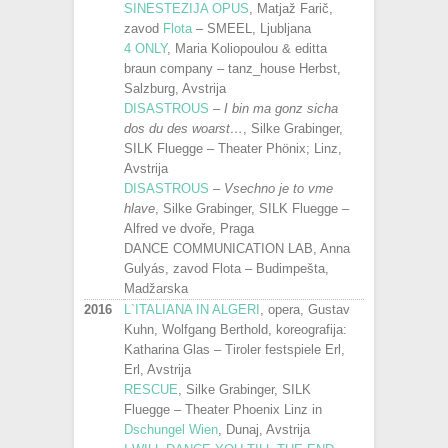
SINESTEZIJA OPUS
, Matjaž Farič,
zavod
Flota
– SMEEL, Ljubljana
4 ONLY
, Maria Koliopoulou & editta
braun company – tanz_house Herbst,
Salzburg, Avstrija
DISASTROUS
–
I bin ma gonz sicha
dos du des woarst…
, Silke Grabinger,
SILK Fluegge – Theater Phönix; Linz,
Avstrija
DISASTROUS
–
Vsechno je to vme
hlave
, Silke Grabinger, SILK Fluegge –
Alfred ve dvoře, Praga
DANCE COMMUNICATION LAB, Anna
Gulyás, zavod Flota – Budimpešta,
Madžarska
2016
L`ITALIANA IN ALGERI
, opera, Gustav
Kuhn, Wolfgang Berthold, koreografija:
Katharina Glas – Tiroler festspiele Erl,
Erl, Avstrija
RESCUE
, Silke Grabinger, SILK
Fluegge – Theater Phoenix Linz in
Dschungel Wien
, Dunaj, Avstrija