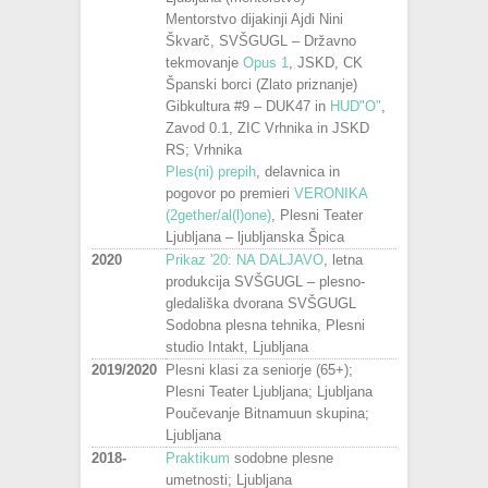
Mentorstvo dijakinji Ajdi Nini
Škvarč, SVŠGUGL – Državno
tekmovanje
Opus 1
, JSKD, CK
Španski borci (Zlato priznanje)
Gibkultura #9 – DUK47 in
HUD"O"
,
Zavod 0.1, ZIC Vrhnika in JSKD
RS; Vrhnika
Ples(ni) prepih
, delavnica in
pogovor po premieri
VERONIKA
(2gether/al(l)one)
, Plesni Teater
Ljubljana – ljubljanska Špica
2020
Prikaz '20: NA DALJAVO
, letna
produkcija SVŠGUGL – plesno-
gledališka dvorana SVŠGUGL
Sodobna plesna tehnika, Plesni
studio Intakt, Ljubljana
2019/2020
Plesni klasi za seniorje (65+);
Plesni Teater Ljubljana; Ljubljana
Poučevanje Bitnamuun skupina;
Ljubljana
2018-
Praktikum
sodobne plesne
umetnosti; Ljubljana