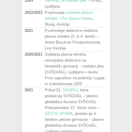
2024
Seminar za sodobni ples
– KGBL,
Ljubljana
2022/2023
Poučevanje
sodobne plesne
tehnike
–
Pro Dance Vienna
,
Dunaj, Avstrija
2021
Poučevanje delavnice sodobne
plesne tehnike (3. in 4. letnik) –
Anton Bruckner Privatuniversitat,
Linz Avstrija
2020/2021
Sodobna plesna tehnika,
ustvarjalna delavnica na
Umetniški gimnaziji – sodobni ples
(SVŠGUGL), Ljubljana v okviru
Prve zaposlitve na področju vzgoje
in izobraževanja 2020
2021
Prikaz'21:
SKUPAJ
, letna
produkcija SVŠGUGL – plesno-
gledališka dvorana SVŠGUGL
Pred-premiera '21: Večer solov –
GESTE UPORA
, produkcija 4.
letnikov plesne gimnazije – plesno-
gledališka dvorana SVŠGUGL,
Ljubljana (mentorstvo)