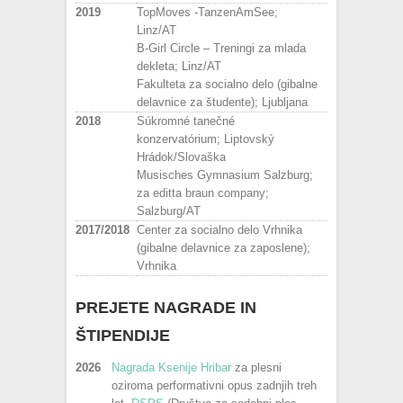
2019
TopMoves -TanzenAmSee;
Linz/AT
B-Girl Circle – Treningi za mlada
dekleta; Linz/AT
Fakulteta za socialno delo (gibalne
delavnice za študente); Ljubljana
2018
Súkromné tanečné
konzervatórium; Liptovský
Hrádok/Slovaška
Musisches Gymnasium Salzburg;
za editta braun company;
Salzburg/AT
2017/2018
Center za socialno delo Vrhnika
(gibalne delavnice za zaposlene);
Vrhnika
PREJETE NAGRADE IN
ŠTIPENDIJE
2026
Nagrada Ksenije Hribar
za plesni
oziroma performativni opus zadnjih treh