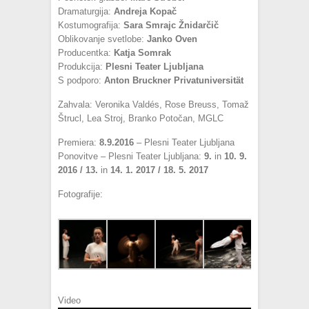
Dramaturgija:
Andreja Kopač
Kostumografija:
Sara Smrajc Žnidarčič
Oblikovanje svetlobe:
Janko Oven
Producentka:
Katja Somrak
Produkcija:
Plesni Teater Ljubljana
S podporo:
Anton Bruckner Privatuniversität
Zahvala: Veronika Valdés, Rose Breuss, Tomaž
Štrucl, Lea Stroj, Branko Potočan, MGLC
Premiera:
8.9.2016
– Plesni Teater Ljubljana
Ponovitve – Plesni Teater Ljubljana:
9.
in
10. 9.
2016 /
13.
in
14. 1. 2017 /
18. 5. 2017
Fotografije:
Video