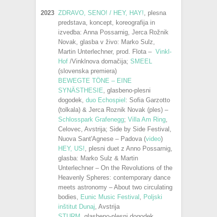
2023
ZDRAVO, SENO! / HEY, HAY!
, plesna
predstava, koncept, koreografija in
izvedba: Anna Possarnig, Jerca Rožnik
Novak, glasba v živo: Marko Sulz,
Martin Unterlechner, prod. Flota –
Vinkl-
Hof
/Vinklnova domačija;
SMEEL
(slovenska premiera)
BEWEGTE TÖNE – EINE
SYNÄSTHESIE
, glasbeno-plesni
dogodek,
duo Echospiel
: Sofia Garzotto
(tolkala) & Jerca Roznik Novak (ples) –
Schlosspark Grafenegg
;
Villa Am Ring
,
Celovec, Avstrija; Side by Side Festival,
Nuova Sant'Agnese – Padova (
video
)
HEY, US!
, plesni duet z Anno Possarnig,
glasba: Marko Sulz & Martin
Unterlechner – On the Revolutions of the
Heavenly Spheres: contemporary dance
meets astronomy – About two circulating
bodies,
Eunic Music Festival
,
Poljski
inštitut Dunaj
, Avstrija
STURM
, glasbeno-plesni dogodek,