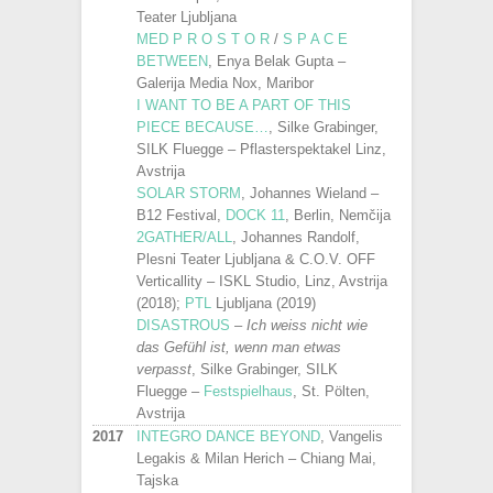
Teater Ljubljana
MED P R O S T O R
/
S P A C E
BETWEEN
, Enya Belak Gupta –
Galerija Media Nox, Maribor
I WANT TO BE A PART OF THIS
PIECE BECAUSE…
, Silke Grabinger,
SILK Fluegge – Pflasterspektakel Linz,
Avstrija
SOLAR STORM
, Johannes Wieland –
B12 Festival,
DOCK 11
, Berlin, Nemčija
2GATHER/ALL
, Johannes Randolf,
Plesni Teater Ljubljana & C.O.V. OFF
Verticallity – ISKL Studio, Linz, Avstrija
(2018);
PTL
Ljubljana (2019)
DISASTROUS
–
Ich weiss nicht wie
das Gefühl ist, wenn man etwas
verpasst
, Silke Grabinger, SILK
Fluegge –
Festspielhaus
, St. Pölten,
Avstrija
2017
INTEGRO DANCE BEYOND
, Vangelis
Legakis & Milan Herich – Chiang Mai,
Tajska