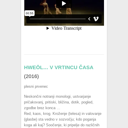
HWEŌL… V VRTINCU ČASA
(2016)
plesni prvenec
Neskončni notranji monologi, ustvarjanje
pričakovanj, pritiski, bližina, dotik, pogled,
zgodbe brez konca …
Red, kaos, krog. Kroženje (telesa) in valovanje
(glasbe) sta vedno v sozvočju; kdo poganja
koga ali kaj? Soočenje, ki pripelje do različnih