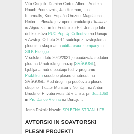
Vita Osojnik, Damian Cortes Alberti, Andreja
Rauch Podrzavnik, Jan Rozman, Los
Informalls
,
Kirin España Orozco, Magdalena
Reiter… Plesala je v operni produkciji
L’Italiana
in Algeri
za Tiroler Festspiele Erl. Jerca je bila
del kolektiva
PUC-Pop Up Collective
na Dunaju
v Avstriji. Od leta 2014 sodeluje z avstrijskima
plesnima skupinama
editta braun company
in
SILK Fluegge
.
V šolskem letu 2020/2021 je poučevala sodobni
ples na Umetniški gimnaziji (
SVŠGUGL
),
Ljubljana, redno poučuje tudi v programu
Praktikum
sodobne plesne umetnosti na
SVŠGUGL. Med drugim je poučevala plesno
skupino Theater Münster v Nemčiji, na Anton
Bruckner Privatuniversität v Linzu, pri
Beat1060
in
Pro Dance Vienna
na Dunaju…
Jerca Rožnik Novak:
SPLETNA STRAN
/
FB
AVTORSKI IN SOAVTORSKI
PLESNI PROJEKTI