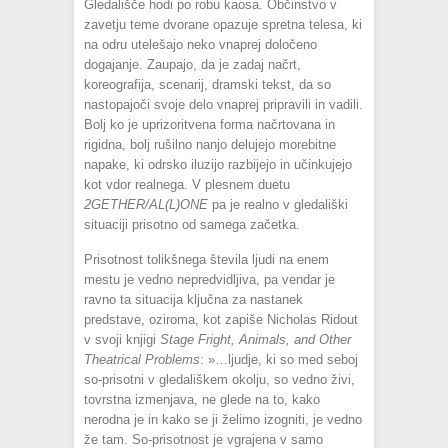
Gledališče hodi po robu kaosa. Občinstvo v
zavetju teme dvorane opazuje spretna telesa, ki
na odru utelešajo neko vnaprej določeno
dogajanje. Zaupajo, da je zadaj načrt,
koreografija, scenarij, dramski tekst, da so
nastopajoči svoje delo vnaprej pripravili in vadili.
Bolj ko je uprizoritvena forma načrtovana in
rigidna, bolj rušilno nanjo delujejo morebitne
napake, ki odrsko iluzijo razbijejo in učinkujejo
kot vdor realnega. V plesnem duetu
2GETHER/AL(L)ONE
pa je realno v gledališki
situaciji prisotno od samega začetka.
Prisotnost tolikšnega števila ljudi na enem
mestu je vedno nepredvidljiva, pa vendar je
ravno ta situacija ključna za nastanek
predstave, oziroma, kot zapiše Nicholas Ridout
v svoji knjigi
Stage Fright, Animals, and Other
Theatrical Problems
: »…ljudje, ki so med seboj
so-prisotni v gledališkem okolju, so vedno živi,
tovrstna izmenjava, ne glede na to, kako
nerodna je in kako se ji želimo izogniti, je vedno
že tam. So-prisotnost je vgrajena v samo