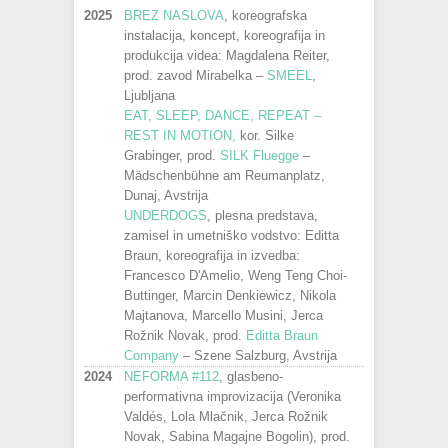
2025
BREZ NASLOVA
, koreografska
instalacija, koncept, koreografija in
produkcija videa: Magdalena Reiter,
prod. zavod Mirabelka –
SMEEL
,
Ljubljana
EAT, SLEEP, DANCE, REPEAT –
REST IN MOTION,
kor. Silke
Grabinger, prod.
SILK Fluegge
–
Mädschenbühne am Reumanplatz,
Dunaj, Avstrija
UNDERDOGS
, plesna predstava,
zamisel in umetniško vodstvo: Editta
Braun, koreografija in izvedba:
Francesco D'Amelio, Weng Teng Choi-
Buttinger, Marcin Denkiewicz, Nikola
Majtanova, Marcello Musini, Jerca
Rožnik Novak, prod.
Editta Braun
Company
– Szene Salzburg, Avstrija
2024
NEFORMA #112
, glasbeno-
performativna improvizacija (Veronika
Valdés, Lola Mlačnik, Jerca Rožnik
Novak, Sabina Magajne Bogolin), prod.