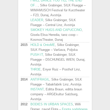
I WILL DANCE YOU TILL THE END
OF…
, Silke Grabinger, SILK Fluegge –
MIMAMUSCH Festival für Kurztheater
– F23, Dunaj, Avstrija
LEADER
, Silke Grabinger, SILK
Fluegge – Central Linz, Avstrija
SMOKEY HUGS AND CAPUCCINO
,
Gisela Elisa Heredia, tanz.coop –
KosmosTheater, Dunaj
2015
HOLD & OntoME
, Silke Grabinger,
SILK Fluegge – Varšava, Poljska
PUSH IT
, Silke Grabinger, SILK
Fluegge – DSCHUNGEL WIEN; Dunaj,
Avstrija
THR3E
, Enyer Ruiz – Posthof Linz,
Avstrija
2014
ANTIFRAGIL
, Silke Grabinger, SILK
Fluegge – Tabakfabrik Linz, Avstrija
INSTANT
, Editta Braun, editta braun
company – ARGEkultur Salzburg,
Avstrija
2012
BODIES IN URBAN SPACES
, Willi
Dorner, zavod Flota –
Fronta sodobnega