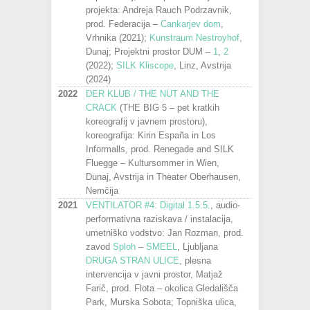
projekta: Andreja Rauch Podrzavnik,
prod. Federacija –
Cankarjev dom
,
Vrhnika (2021);
Kunstraum Nestroyhof
,
Dunaj; Projektni prostor DUM –
1
,
2
(2022);
SILK Kliscope
, Linz, Avstrija
(2024)
2022
DER KLUB / THE NUT AND THE
CRACK
(THE BIG 5 – pet kratkih
koreografij v javnem prostoru),
koreografija: Kirin España in Los
Informalls, prod. Renegade and SILK
Fluegge – Kultursommer in Wien,
Dunaj, Avstrija in Theater Oberhausen,
Nemčija
2021
VENTILATOR #4: Digital 1.5.5.
, audio-
performativna raziskava / instalacija,
umetniško vodstvo: Jan Rozman, prod.
zavod
Sploh
–
SMEEL
, Ljubljana
DRUGA STRAN ULICE
, plesna
intervencija v javni prostor, Matjaž
Farič, prod. Flota – okolica Gledališča
Park, Murska Sobota; Topniška ulica,