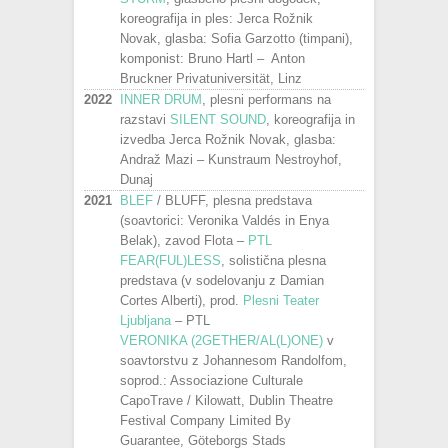
koreografija in ples:
Jerca Rožnik
Novak, glasba: Sofia Garzotto (timpani),
komponist: Bruno Hartl –
Anton
Bruckner Privatuniversität, Linz
2022
INNER DRUM
, plesni performans na
razstavi
SILENT SOUND
, koreografija in
izvedba Jerca Rožnik Novak, glasba:
Andraž Mazi – Kunstraum Nestroyhof,
Dunaj
2021
BLEF
/ BLUFF, plesna predstava
(soavtorici: Veronika Valdés in Enya
Belak), zavod Flota –
PTL
FEAR(FUL)LESS
, solistična plesna
predstava (v sodelovanju z Damian
Cortes Alberti), prod.
Plesni Teater
Ljubljana
– PTL
VERONIKA (2GETHER/AL(L)ONE)
v
soavtorstvu z Johannesom Randolfom,
soprod.: Associazione Culturale
CapoTrave / Kilowatt, Dublin Theatre
Festival Company Limited By
Guarantee, Göteborgs Stads