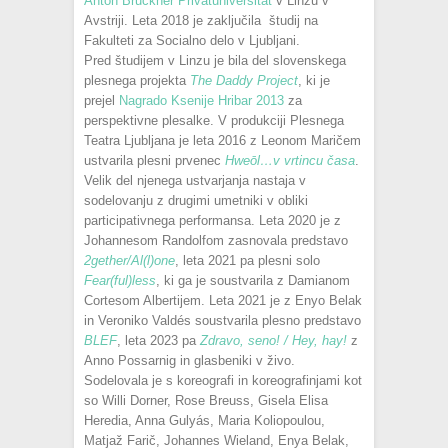
Anton Bruckner Privatuniversität
v Linzu v
Avstriji. Leta 2018 je zaključila študij na
Fakulteti za Socialno delo v Ljubljani.
Pred študijem v Linzu je bila del slovenskega
plesnega projekta
The Daddy Project
, ki je
prejel
Nagrado Ksenije Hribar 2013
za
perspektivne plesalke. V produkciji Plesnega
Teatra Ljubljana je leta 2016 z Leonom Maričem
ustvarila plesni prvenec
Hweōl…v vrtincu časa
.
Velik del njenega ustvarjanja nastaja v
sodelovanju z drugimi umetniki v obliki
participativnega performansa. Leta 2020 je z
Johannesom Randolfom zasnovala predstavo
2gether/Al(l)one
, leta 2021 pa plesni solo
Fear(ful)less
, ki ga je soustvarila z Damianom
Cortesom Albertijem. Leta 2021 je z Enyo Belak
in Veroniko Valdés soustvarila plesno predstavo
BLEF
, leta 2023 pa
Zdravo, seno! / Hey, hay!
z
Anno Possarnig in glasbeniki v živo.
Sodelovala je s koreografi in koreografinjami kot
so Willi Dorner, Rose Breuss, Gisela Elisa
Heredia, Anna Gulyás, Maria Koliopoulou,
Matjaž Farič, Johannes Wieland, Enya Belak,